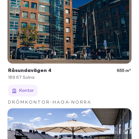
Råsundavägen 4
655 m²
169 67
Solna
Kontor
D R Ö M K O N T O R - H A G A- N O R R A