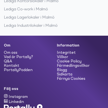
Lediga
Kontorslokaler
i
Malmö
Lediga
Co-work
i
Malmö
Lediga
Lagerlokaler
i
Malmö
Lediga
Industrilokaler
i
Malmö
Om
Information
Om oss
Integritet
Vad är Portally?
Villkor
Q&A
Cookie Policy
Kontakt
Förmedlingsvillkor
PortallyPodden
Blogg
Sidkarta
Förnya Cookies
Följ oss
Instagram
Linkedin