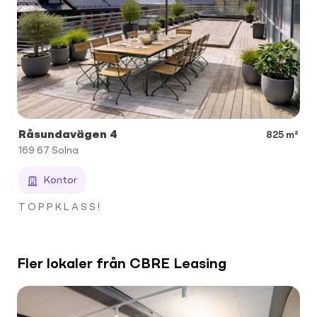
Råsundavägen 4
825 m²
169 67
Solna
Kontor
T O P P K L A S S !
Fler lokaler från CBRE Leasing