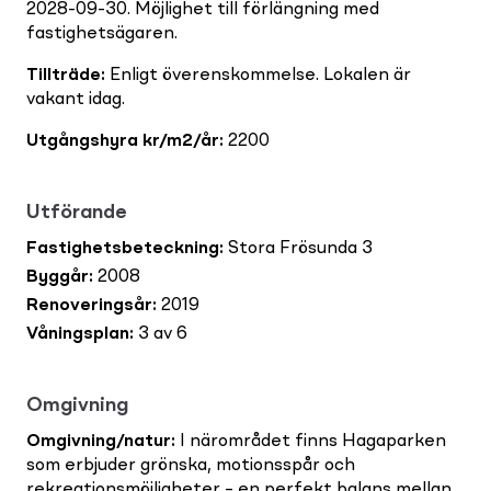
2028-09-30. Möjlighet till förlängning med
fastighetsägaren.
Tillträde
:
Enligt överenskommelse. Lokalen är
vakant idag.
Utgångshyra kr/m2/år
:
2200
Utförande
Fastighetsbeteckning
:
Stora Frösunda 3
Byggår
:
2008
Renoveringsår
:
2019
Våningsplan
:
3 av 6
Omgivning
Omgivning/natur
:
I närområdet finns Hagaparken
som erbjuder grönska, motionsspår och
rekreationsmöjligheter – en perfekt balans mellan