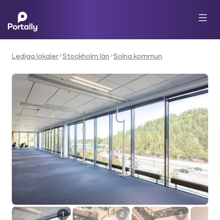
Lediga lokaler
Stockholm län
Solna kommun
1
2
3