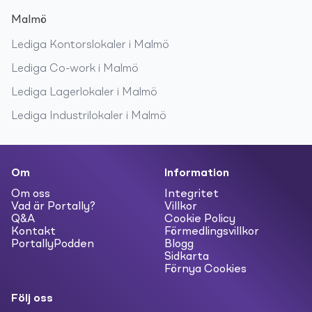
Malmö
Lediga
Kontorslokaler
i
Malmö
Lediga
Co-work
i
Malmö
Lediga
Lagerlokaler
i
Malmö
Lediga
Industrilokaler
i
Malmö
Om
Information
Om oss
Integritet
Vad är Portally?
Villkor
Q&A
Cookie Policy
Kontakt
Förmedlingsvillkor
PortallyPodden
Blogg
Sidkarta
Förnya Cookies
Följ oss