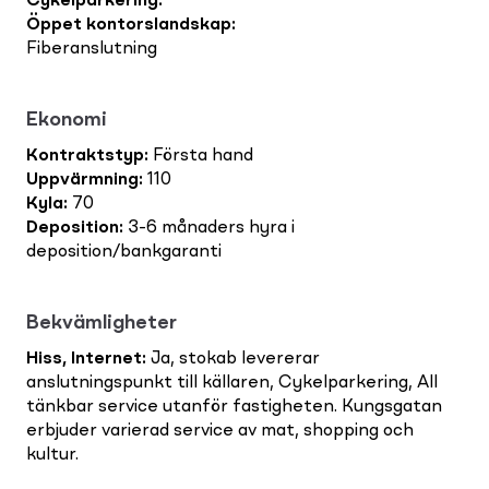
Cykelparkering
:
Öppet kontorslandskap
:
Fiberanslutning
Ekonomi
Kontraktstyp
:
Första hand
Uppvärmning
:
110
Kyla
:
70
Deposition
:
3-6 månaders hyra i
deposition/bankgaranti
Bekvämligheter
Hiss, Internet
:
Ja, stokab levererar
anslutningspunkt till källaren, Cykelparkering, All
tänkbar service utanför fastigheten. Kungsgatan
erbjuder varierad service av mat, shopping och
kultur.