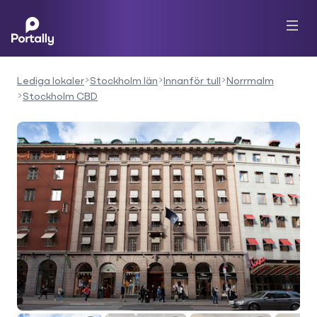
Lediga lokaler
Stockholm län
Innanför tull
Norrmalm
Stockholm CBD