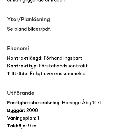
omkringliggande områden.
Ytor/Planlösning
Se bland bilder/pdf.
Ekonomi
Kontraktlängd
:
Förhandlingsbart
Kontrakttyp
:
Förstahandskontrakt
Tillträde
:
Enligt överenskommelse
Utförande
Fastighetsbeteckning
:
Haninge Åby 1:171
Byggår
:
2008
Våningsplan
:
1
Takhöjd
:
9 m