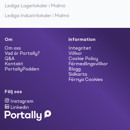
Lediga
Lagerlokaler
i
Malmö
Lediga
Industrilokaler
i
Malmö
Om
Information
Om oss
Integritet
Vad är Portally?
Villkor
Q&A
Cookie Policy
Kontakt
Förmedlingsvillkor
PortallyPodden
Blogg
Sidkarta
Förnya Cookies
Följ oss
Instagram
Linkedin