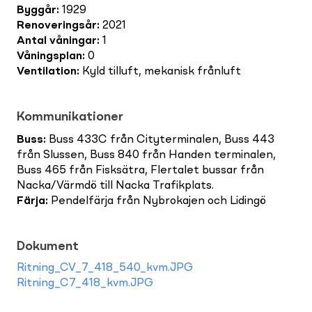
Byggår
:
1929
Renoveringsår
:
2021
Antal våningar
:
1
Våningsplan
:
0
Ventilation
:
Kyld tilluft, mekanisk frånluft
Kommunikationer
Buss
:
Buss 433C från Cityterminalen, Buss 443
från Slussen, Buss 840 från Handen terminalen,
Buss 465 från Fisksätra, Flertalet bussar från
Nacka/Värmdö till Nacka Trafikplats.
Färja
:
Pendelfärja från Nybrokajen och Lidingö
Dokument
Ritning_CV_7_418_540_kvm.JPG
Ritning_C7_418_kvm.JPG