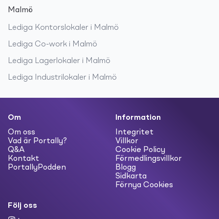
Malmö
Lediga
Kontorslokaler
i
Malmö
Lediga
Co-work
i
Malmö
Lediga
Lagerlokaler
i
Malmö
Lediga
Industrilokaler
i
Malmö
Om
Information
Om oss
Integritet
Vad är Portally?
Villkor
Q&A
Cookie Policy
Kontakt
Förmedlingsvillkor
PortallyPodden
Blogg
Sidkarta
Förnya Cookies
Följ oss