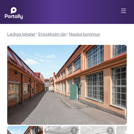
Lediga lokaler
Stockholm län
Nacka kommun
1
2
3