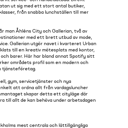
tarkt service- och handelsutbud. Direkt
tan ut sig med ett stort antal butiker,
klasser, från snabba lunchställen till mer
r man Åhléns City och Gallerian, två av
stinationer med ett brett utbud av mode,
vice. Gallerian utgör navet i kvarteret Urban
lats till en kreativ mötesplats med kontor,
 och barer. Här har bland annat Spotify sitt
tärker områdets profil som en modern och
h tjänsteföretag.
ell, gym, servicetjänster och nya
kelt att ordna allt från vardagsluncher
mmantaget skapar detta ett cityläge där
 till allt de kan behöva under arbetsdagen
kholms mest centrala och lättillgängliga