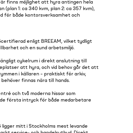
Här finns möjlighet att hyra antingen hela
n (plan 1: ca 340 kvm, plan 2: ca 357 kvm),
mpad för både kontorsverksamhet och
ertifierad enligt BREEAM, vilket tydligt
ållbarhet och en sund arbetsmiljö.
ängligt cykelrum i direkt anslutning till
eplatser att hyra, och vid behov går det att
mmen i källaren – praktiskt för arkiv,
 behöver finnas nära till hands.
ntré och två moderna hissar som
de första intryck för både medarbetare
 ligger mitt i Stockholms mest levande