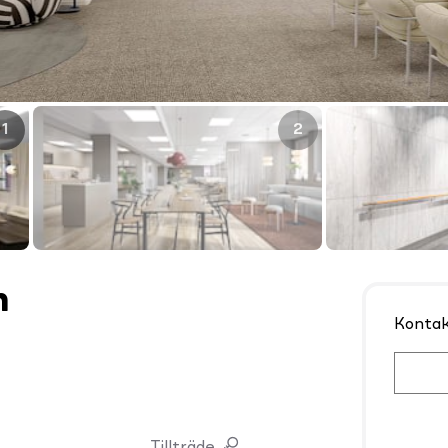
1
2
n
Konta