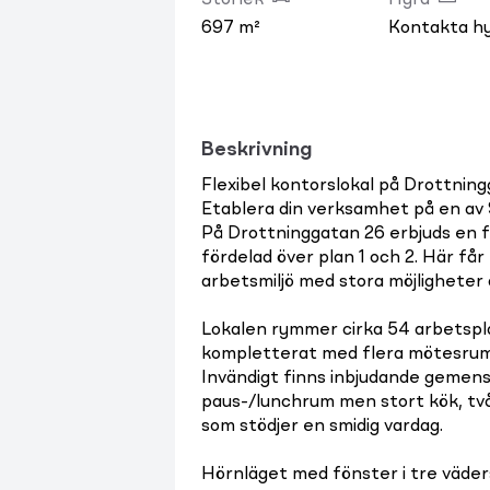
Storlek
Hyra
697 m²
Kontakta h
Beskrivning
Flexibel kontorslokal på Drottnin
Etablera din verksamhet på en av
På Drottninggatan 26 erbjuds en f
fördelad över plan 1 och 2. Här får
arbetsmiljö med stora möjligheter
Lokalen rymmer cirka 54 arbetspla
kompletterat med flera mötesrum i
Invändigt finns inbjudande gemen
paus-/lunchrum men stort kök, två
som stödjer en smidig vardag.
Hörnläget med fönster i tre väder