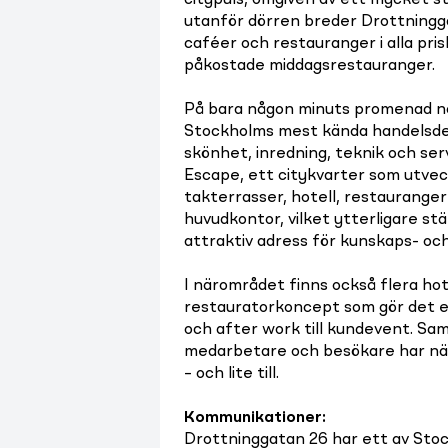
citypuls, omgiven av ett mycket s
utanför dörren breder Drottningga
caféer och restauranger i alla pris
påkostade middagsrestauranger.
På bara någon minuts promenad nå
Stockholms mest kända handelsde
skönhet, inredning, teknik och ser
Escape, ett citykvarter som utveck
takterrasser, hotell, restauranger
huvudkontor, vilket ytterligare s
attraktiv adress för kunskaps- oc
I närområdet finns också flera hot
restauratorkoncept som gör det en
och after work till kundevent. Sa
medarbetare och besökare har nära
– och lite till.
Kommunikationer
:
Drottninggatan 26 har ett av Stoc