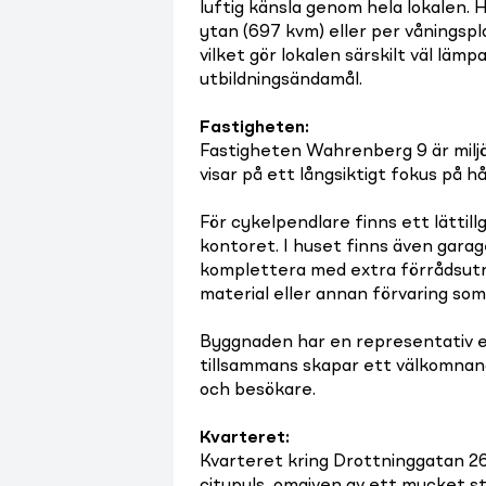
luftig känsla genom hela lokalen. 
ytan (697 kvm) eller per våningspla
vilket gör lokalen särskilt väl lä
utbildningsändamål.
Fastigheten
:
Fastigheten Wahrenberg 9 är miljöc
visar på ett långsiktigt fokus på h
För cykelpendlare finns ett lättillg
kontoret. I huset finns även garag
komplettera med extra förrådsutry
material eller annan förvaring som
Byggnaden har en representativ e
tillsammans skapar ett välkomnan
och besökare.
Kvarteret
:
Kvarteret kring Drottninggatan 26