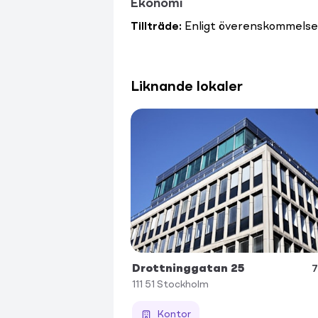
Ekonomi
Tillträde
:
Enligt överenskommelse
Liknande lokaler
Drottninggatan 25
7
111 51
Stockholm
Kontor