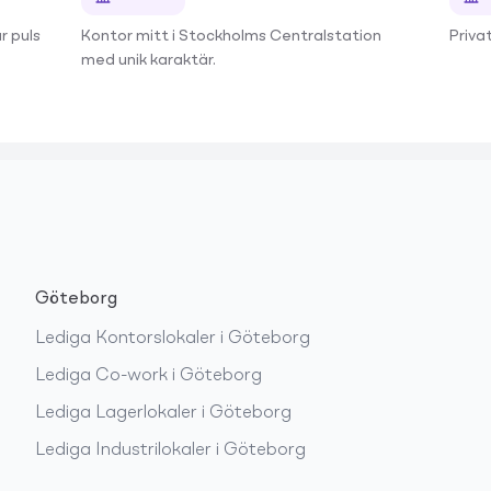
r puls
Kontor mitt i Stockholms Centralstation
Priva
med unik karaktär.
Göteborg
Lediga
Kontorslokaler
i
Göteborg
Lediga
Co-work
i
Göteborg
Lediga
Lagerlokaler
i
Göteborg
Lediga
Industrilokaler
i
Göteborg