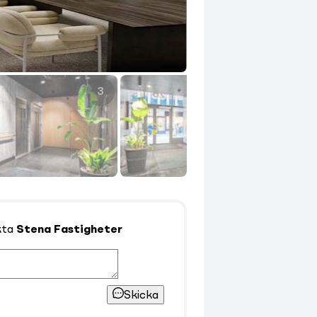
3
4
kta
Stena Fastigheter
Skicka