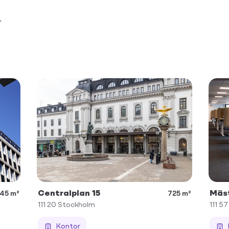
.
Centralplan 15
Mäs
45 m²
725 m²
111 20
Stockholm
111 57
Kontor