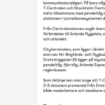
kommunikationslägen. På bara nå
T‑Centralen och Stockholm Central
möts tillsammans med pendeltåg o
stationen i tunnelbanesystemet där
Från Centralstationen avgår även
förbindelse till Arlanda flygplats, 
och utlandet.
Cityterminalen, som ligger i direkt
som nav för långfärds- och flygbu
Drottninggatan 26 ligger på mycke
pendeltåg, fjärrtåg, Arlanda Expre
regionbussar.
Som riktlinje kan man ange att T‑
3–5 minuters promenad från Drottn
både medarbetare och besökare o