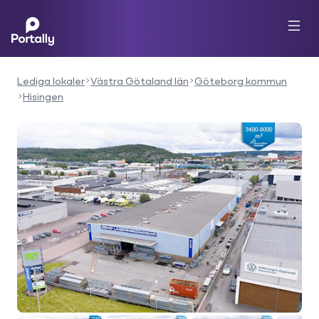
Lediga lokaler
Västra Götaland län
Göteborg kommun
Hisingen