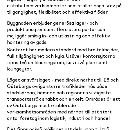
distributionsverksamheter som ställer höga krav på
tillgänglighet, flexibilitet och effektiva flöden.
Byggnaden erbjuder generösa lager- och
produktionsytor samt flera stora portar som
möjliggör smidig in- och utlastning och effektiv
hantering av gods.
Kontoret har modern standard med bra takhöjder,
full tillgänglighet och kyla. Utöver kontorsytorna
finns två omklädningsrum, kök i två plan samt
loungeytor.
Läget är svårslaget – med direkt närhet till E6 och
Göteborgs övriga större trafikleder nås både
stadskärnan, hamnen och regionens viktigaste
transportstråk snabbt och enkelt. Området är ett
av Göteborgs mest etablerade
verksamhetsområden med närhet till ett stort
antal företag inom logistik, industri och handel.
Det finns också möjlighet att dela ytan till två