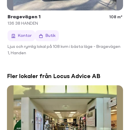
Bragevägen 1
108 m²
136 38
HANDEN
Kontor
Butik
Ljus och rymlig lokal på 108 kvm i bästa läge – Bragevägen
1, Handen
Fler lokaler från Locus Advice AB