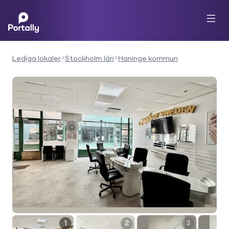
Lediga lokaler
Stockholm län
Haninge kommun
1
2
3