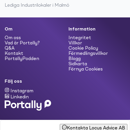
Lediga
Industrilokaler
i
Malmö
Om
Information
Om oss
Integritet
Vad är Portally?
Villkor
Q&A
Cookie Policy
Kontakt
Förmedlingsvillkor
PortallyPodden
Blogg
Sidkarta
Förnya Cookies
Följ oss
Instagram
Linkedin
Kontakta Locus Advice AB