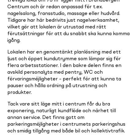
trevliga lokal om 73 m² ligger mitt i Brandbergen
Centrum och är redan anpassad för t.ex.
nagelsalong, fransstudio, massage eller hudvård.
Tidigare har här bedrivits just nagelverksamhet,
vilket gör att lokalen är utrustad med rätt
förutsättningar för att du snabbt ska kunna komma
igång.
Lokalen har en genomtänkt planlösning med ett
ljust och öppet kundutrymme som lämpar sig för
flera arbetsstationer. I den bakre delen finns en
avskild personalyta med pentry, WC och
förvaringsmöjligheter – perfekt för att kunna ta
pauser och hålla ordning på utrustning och
produkter.
Tack vare sitt läge mitt i centrum får du bra
exponering, naturligt kundflöde och närhet till
annan service. Det finns gott om
parkeringsmöjligheter i centrumets parkeringshus
och smidig tillgång med både bil och kollektivtrafik.