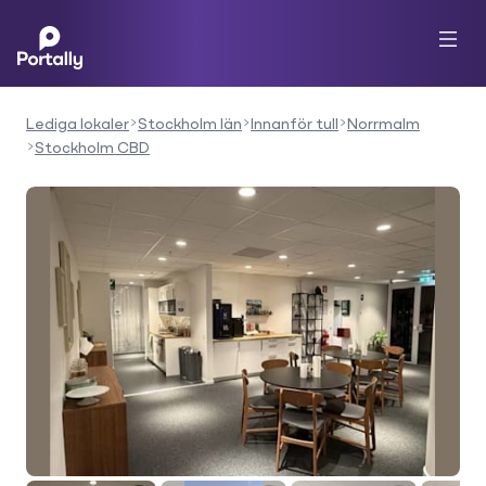
Lediga lokaler
Stockholm län
Innanför tull
Norrmalm
Stockholm CBD