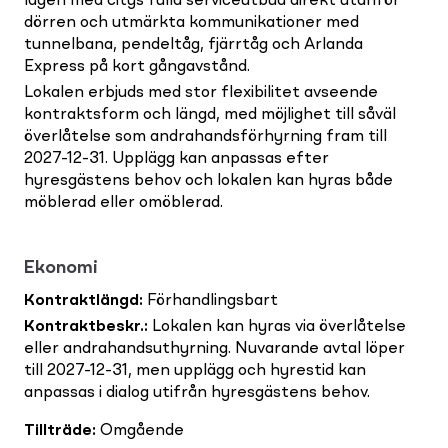
lägen med citys fulla serviceutbud direkt utanför
dörren och utmärkta kommunikationer med
tunnelbana, pendeltåg, fjärrtåg och Arlanda
Express på kort gångavstånd.
Lokalen erbjuds med stor flexibilitet avseende
kontraktsform och längd, med möjlighet till såväl
överlåtelse som andrahandsförhyrning fram till
2027-12-31. Upplägg kan anpassas efter
hyresgästens behov och lokalen kan hyras både
möblerad eller omöblerad.
Ekonomi
Kontraktlängd
:
Förhandlingsbart
Kontraktbeskr.
:
Lokalen kan hyras via överlåtelse
eller andrahandsuthyrning. Nuvarande avtal löper
till 2027-12-31, men upplägg och hyrestid kan
anpassas i dialog utifrån hyresgästens behov.
Tillträde
:
Omgående