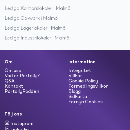
Lediga
Kontorslokaler
i
Malmö
Lediga
Co-work
i
Malmö
Lediga
Lagerlokaler
i
Malmö
Lediga
Industrilokaler
i
Malmö
Om
Information
Om oss
Integritet
Vad är Portally?
Villkor
Q&A
Cookie Policy
Kontakt
Förmedlingsvillkor
PortallyPodden
Blogg
Sidkarta
Förnya Cookies
Följ oss
Instagram
Linkedin