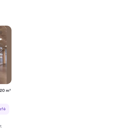
520 m²
afé
t