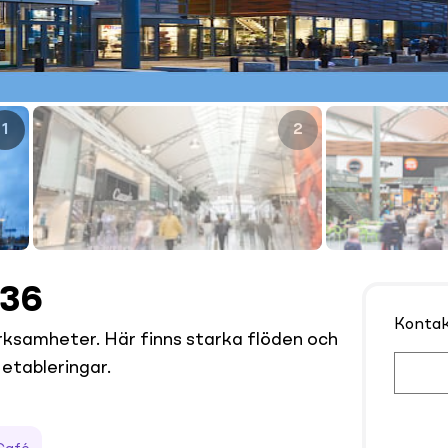
1
2
 36
Konta
ksamheter. Här finns starka flöden och
 etableringar.