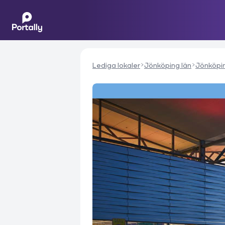
Lediga lokaler
Jönköping län
Jönköpi