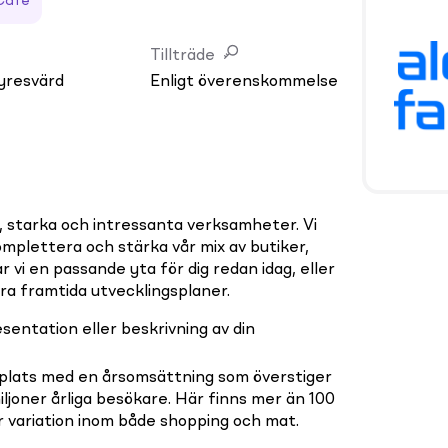
Café
Tillträde
yresvärd
Enligt överenskommelse
a, starka och intressanta verksamheter. Vi
plettera och stärka vår mix av butiker,
 vi en passande yta för dig redan idag, eller
våra framtida utvecklingsplaner.
entation eller beskrivning av din
plats med en årsomsättning som överstiger
miljoner årliga besökare. Här finns mer än 100
 variation inom både shopping och mat.