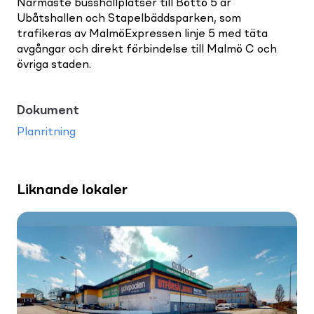
Närmaste busshållplatser till Böttö 5 är
Ubåtshallen och Stapelbäddsparken, som
trafikeras av MalmöExpressen linje 5 med täta
avgångar och direkt förbindelse till Malmö C och
övriga staden.
Dokument
Planritning
Liknande lokaler