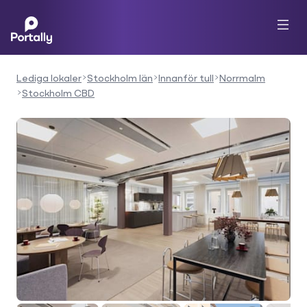
Lediga lokaler
Stockholm län
Innanför tull
Norrmalm
Stockholm CBD