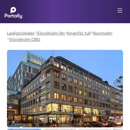
Lediga lokaler
Stockholm län
Innanför tull
Norrmalm
Stockholm CBD