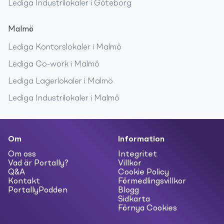
Lediga
Industrilokaler
i
Göteborg
Malmö
Lediga
Kontorslokaler
i
Malmö
Lediga
Co-work
i
Malmö
Lediga
Lagerlokaler
i
Malmö
Lediga
Industrilokaler
i
Malmö
Om
Information
Om oss
Integritet
Vad är Portally?
Villkor
Q&A
Cookie Policy
Kontakt
Förmedlingsvillkor
PortallyPodden
Blogg
Sidkarta
Förnya Cookies