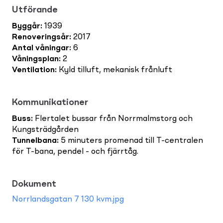
Utförande
Byggår
:
1939
Renoveringsår
:
2017
Antal våningar
:
6
Våningsplan
:
2
Ventilation
:
Kyld tilluft, mekanisk frånluft
Kommunikationer
Buss
:
Flertalet bussar från Norrmalmstorg och
Kungsträdgården
Tunnelbana
:
5 minuters promenad till T-centralen
för T-bana, pendel - och fjärrtåg.
Dokument
Norrlandsgatan 7 130 kvm.jpg