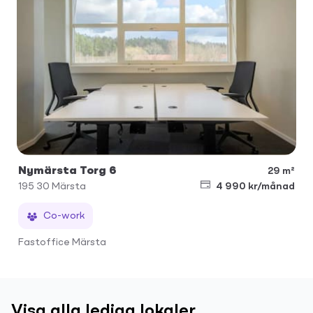
Nymärsta Torg 6
29 m²
195 30
Märsta
4 990 kr/månad
Co-work
Fastoffice Märsta
Visa alla lediga lokaler