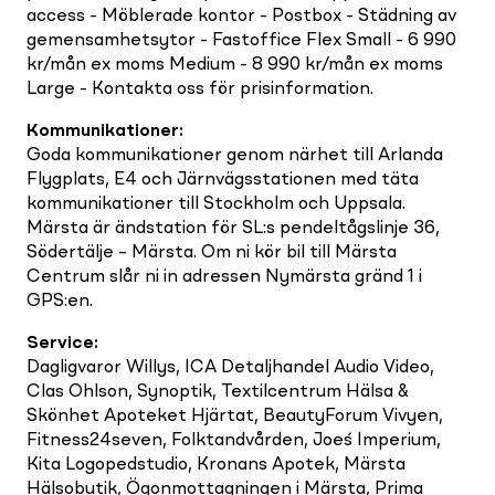
access - Möblerade kontor - Postbox - Städning av
gemensamhetsytor - Fastoffice Flex Small - 6 990
kr/mån ex moms Medium - 8 990 kr/mån ex moms
Large - Kontakta oss för prisinformation.
Kommunikationer
:
Goda kommunikationer genom närhet till Arlanda
Flygplats, E4 och Järnvägsstationen med täta
kommunikationer till Stockholm och Uppsala.
Märsta är ändstation för SL:s pendeltågslinje 36,
Södertälje – Märsta. Om ni kör bil till Märsta
Centrum slår ni in adressen Nymärsta gränd 1 i
GPS:en.
Service
:
Dagligvaror Willys, ICA Detaljhandel Audio Video,
Clas Ohlson, Synoptik, Textilcentrum Hälsa &
Skönhet Apoteket Hjärtat, BeautyForum Vivyen,
Fitness24seven, Folktandvården, Joe´s Imperium,
Kita Logopedstudio, Kronans Apotek, Märsta
Hälsobutik, Ögonmottagningen i Märsta, Prima