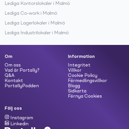
Lediga
Kontorslokaler
i
Malmö
Lediga
Co-work
i
Malmö
Lediga
Lagerlokaler
i
Malmö
Lediga
Industrilokaler
i
Malmö
Om
Information
Om oss
Integritet
Vad är Portally?
Villkor
Q&A
Cookie Policy
Kontakt
Förmedlingsvillkor
PortallyPodden
Blogg
Sidkarta
Förnya Cookies
Följ oss
Instagram
Linkedin