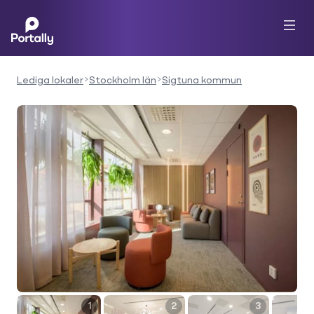
Lediga lokaler
Stockholm län
Sigtuna kommun
1
2
3