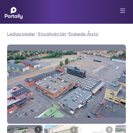
Lediga lokaler
Stockholm län
Enskede-Årsta
1
2
3