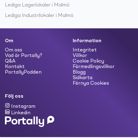
Lediga
Lagerlokaler
i
Malmö
Lediga
Industrilokaler
i
Malmö
Om
Information
Om oss
Integritet
Vad är Portally?
Villkor
Q&A
Cookie Policy
Kontakt
Förmedlingsvillkor
PortallyPodden
Blogg
Sidkarta
Förnya Cookies
Följ oss
Instagram
Linkedin