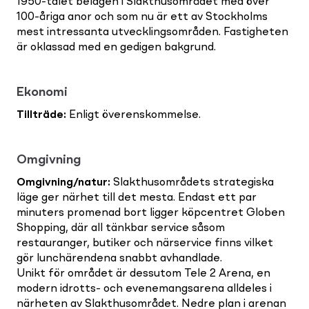
1950-talet belägen i Slakthusområdet med över
100-åriga anor och som nu är ett av Stockholms
mest intressanta utvecklingsområden. Fastigheten
är oklassad med en gedigen bakgrund.
Ekonomi
Tillträde
:
Enligt överenskommelse.
Omgivning
Omgivning/natur
:
Slakthusområdets strategiska
läge ger närhet till det mesta. Endast ett par
minuters promenad bort ligger köpcentret Globen
Shopping, där all tänkbar service såsom
restauranger, butiker och närservice finns vilket
gör lunchärendena snabbt avhandlade.
Unikt för området är dessutom Tele 2 Arena, en
modern idrotts- och evenemangsarena alldeles i
närheten av Slakthusområdet. Nedre plan i arenan