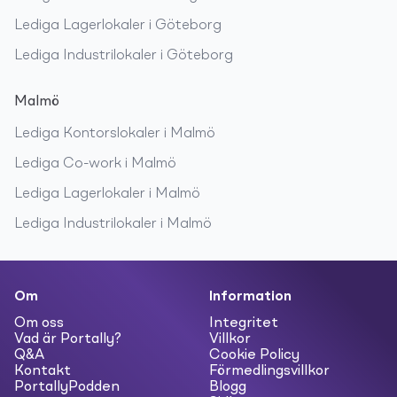
Lediga
Lagerlokaler
i
Göteborg
Lediga
Industrilokaler
i
Göteborg
Malmö
Lediga
Kontorslokaler
i
Malmö
Lediga
Co-work
i
Malmö
Lediga
Lagerlokaler
i
Malmö
Lediga
Industrilokaler
i
Malmö
Om
Information
Om oss
Integritet
Vad är Portally?
Villkor
Q&A
Cookie Policy
Kontakt
Förmedlingsvillkor
PortallyPodden
Blogg