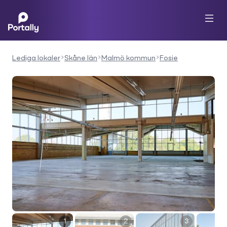
Lediga lokaler
Skåne län
Malmö kommun
Fosie
1
2
3