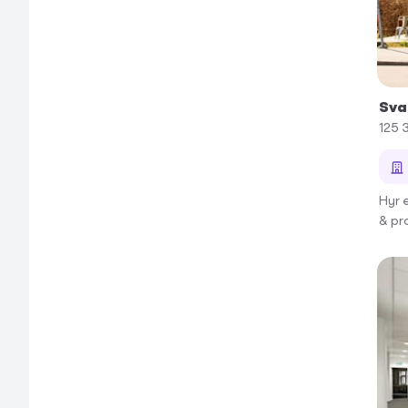
Sva
125 
Hyr 
& pr