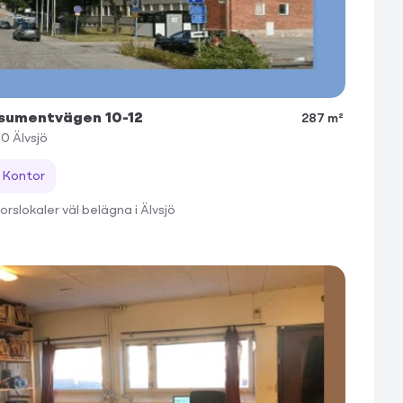
sumentvägen 10-12
287 m²
30
Älvsjö
Kontor
rslokaler väl belägna i Älvsjö