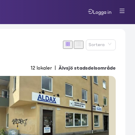
Logga in
Sortera
12
lokaler
|
Älvsjö stadsdelsområde