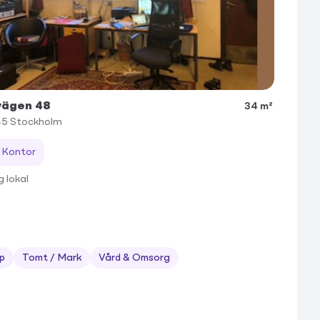
vägen 48
34 m²
45
Stockholm
Kontor
g lokal
p
Tomt / Mark
Vård & Omsorg