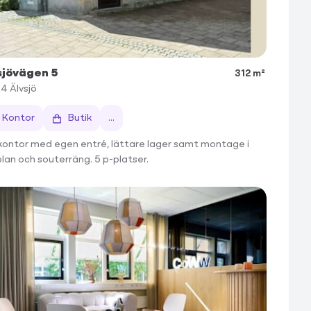
sjövägen 5
312 m²
34
Älvsjö
Kontor
Butik
...
 kontor med egen entré, lättare lager samt montage i
lan och souterräng. 5 p-platser.