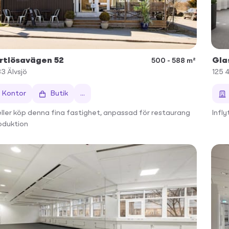
rtlösavägen 52
Gla
500 - 588 m²
33
Älvsjö
125 
Kontor
Butik
...
eller köp denna fina fastighet, anpassad för restaurang
Infl
oduktion