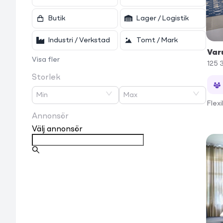
Butik
Lager / Logistik
Industri / Verkstad
Tomt / Mark
Var
Visa fler
125 
Storlek
Min
Max
Flex
Annonsör
Välj annonsör