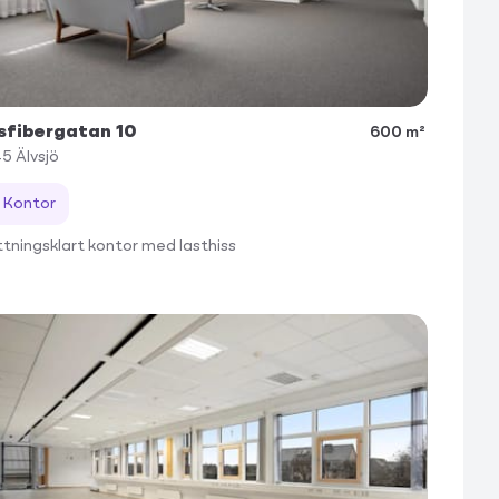
sfibergatan 10
600 m²
45
Älvsjö
Kontor
yttningsklart kontor med lasthiss