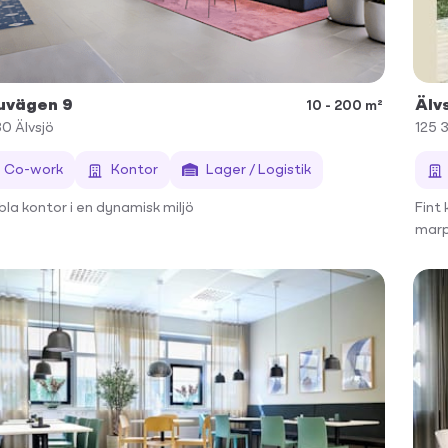
uvägen 9
Älv
10 - 200 m²
30
Älvsjö
125 
Co-work
Kontor
Lager / Logistik
ibla kontor i en dynamisk miljö
Fint
marp