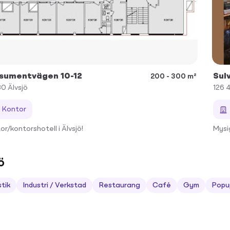
sumentvägen 10-12
Sul
200 - 300 m²
30
Älvsjö
126 
Kontor
or/kontorshotell i Älvsjö!
Mysi
ö
stik
Industri / Verkstad
Restaurang
Café
Gym
Popu