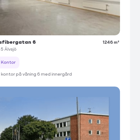
sfibergatan 6
1246 m²
45
Älvsjö
Kontor
t kontor på våning 6 med innergård