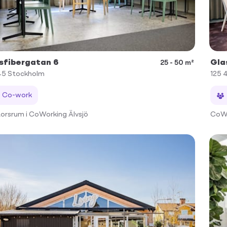
sfibergatan 6
Gla
25 - 50 m²
45
Stockholm
125 
Co-work
orsrum i CoWorking Älvsjö
CoWo