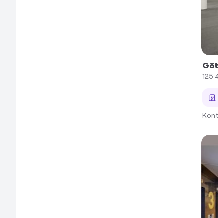
Göt
125 
Kont