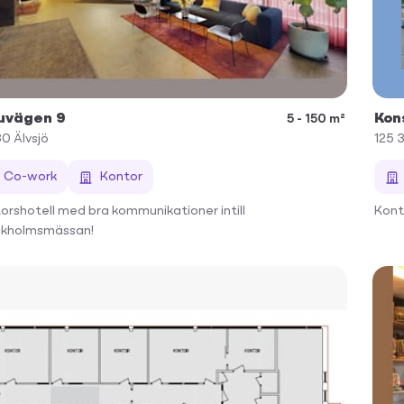
uvägen 9
Kon
5 - 150 m²
30
Älvsjö
125 
Co-work
Kontor
orshotell med bra kommunikationer intill
Konto
kholmsmässan!