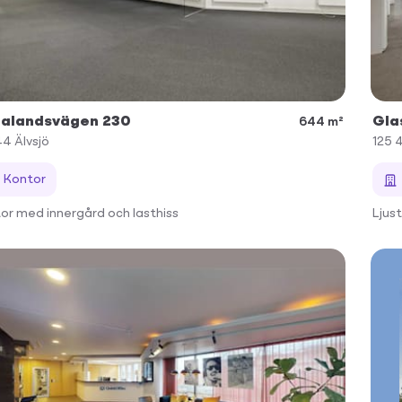
alandsvägen 230
Gla
644 m²
44
Älvsjö
125 
Kontor
or med innergård och lasthiss
Ljus