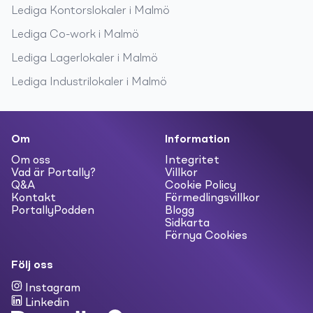
Lediga
Kontorslokaler
i
Malmö
Lediga
Co-work
i
Malmö
Lediga
Lagerlokaler
i
Malmö
Lediga
Industrilokaler
i
Malmö
Om
Information
Om oss
Integritet
Vad är Portally?
Villkor
Q&A
Cookie Policy
Kontakt
Förmedlingsvillkor
PortallyPodden
Blogg
Sidkarta
Förnya Cookies
Följ oss
Instagram
Linkedin