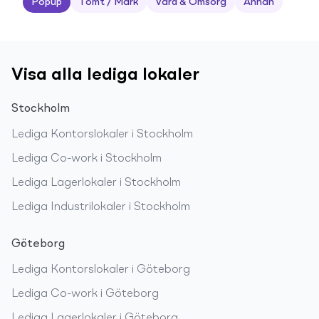
Popup
Tomt / Mark
Vård & Omsorg
Annan
Visa alla lediga lokaler
Stockholm
Lediga
Kontorslokaler
i
Stockholm
Lediga
Co-work
i
Stockholm
Lediga
Lagerlokaler
i
Stockholm
Lediga
Industrilokaler
i
Stockholm
Göteborg
Lediga
Kontorslokaler
i
Göteborg
Lediga
Co-work
i
Göteborg
Lediga
Lagerlokaler
i
Göteborg