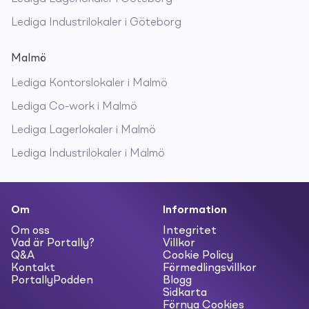
Lediga
Industrilokaler
i
Göteborg
Malmö
Lediga
Kontorslokaler
i
Malmö
Lediga
Co-work
i
Malmö
Lediga
Lagerlokaler
i
Malmö
Lediga
Industrilokaler
i
Malmö
Om
Information
Om oss
Integritet
Vad är Portally?
Villkor
Q&A
Cookie Policy
Kontakt
Förmedlingsvillkor
PortallyPodden
Blogg
Sidkarta
Förnya Cookies