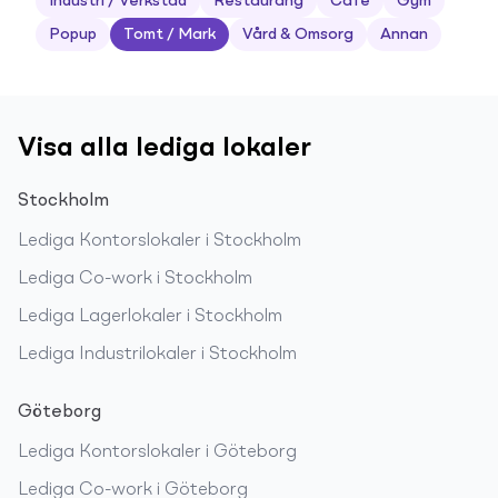
Industri / Verkstad
Restaurang
Café
Gym
Popup
Tomt / Mark
Vård & Omsorg
Annan
Visa alla lediga lokaler
Stockholm
Lediga
Kontorslokaler
i
Stockholm
Lediga
Co-work
i
Stockholm
Lediga
Lagerlokaler
i
Stockholm
Lediga
Industrilokaler
i
Stockholm
Göteborg
Lediga
Kontorslokaler
i
Göteborg
Lediga
Co-work
i
Göteborg