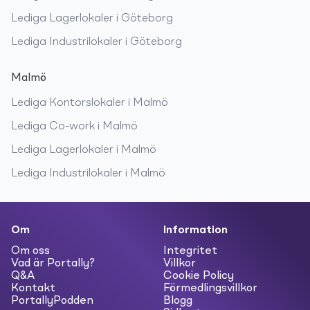
Lediga
Lagerlokaler
i
Göteborg
Lediga
Industrilokaler
i
Göteborg
Malmö
Lediga
Kontorslokaler
i
Malmö
Lediga
Co-work
i
Malmö
Lediga
Lagerlokaler
i
Malmö
Lediga
Industrilokaler
i
Malmö
Om
Information
Om oss
Integritet
Vad är Portally?
Villkor
Q&A
Cookie Policy
Kontakt
Förmedlingsvillkor
PortallyPodden
Blogg