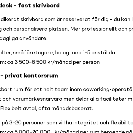
esk – fast skrivbord
dikerat skrivbord som är reserverat för dig – du kan 
g och personalisera platsen. Mer professionellt och pr
 dagliga användare.
ulter, småföretagare, bolag med 1–5 anställda

lm: ca 3 500–6 500 kr/månad per person
– privat kontorsrum
åsbart rum för ett helt team inom coworking-operatör
t och varumärkesnärvaro men delar alla faciliteter m
 Flexibelt avtal, ofta månadsbaserat.
på 3–20 personer som vill ha integritet och flexibilite
lm: ca 5 000–20 000+ kr/månad per rum beroende på 