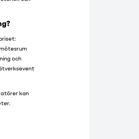
ng?
riset: 
 mötesrum 
ning och 
ätverksevent 
ratörer kan 
ter.