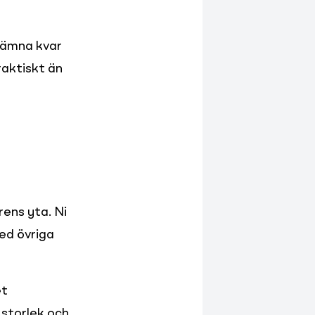
lämna kvar 
aktiskt än 
ens yta. Ni 
ed övriga 
t

storlek och 