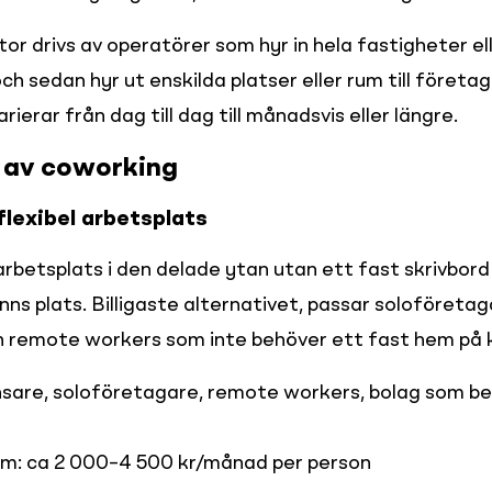
r drivs av operatörer som hyr in hela fastigheter ell
h sedan hyr ut enskilda platser eller rum till företag o
rierar från dag till dag till månadsvis eller längre.
r av coworking
flexibel arbetsplats
rbetsplats i den delade ytan utan ett fast skrivbord 
inns plats. Billigaste alternativet, passar soloföretaga
h remote workers som inte behöver ett fast hem på 
ansare, soloföretagare, remote workers, bolag som be
lm: ca 2 000–4 500 kr/månad per person