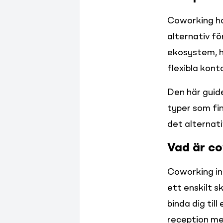
Coworking ha
alternativ fö
ekosystem, h
flexibla kont
Den här guide
typer som fin
det alternat
Vad är c
Coworking inn
ett enskilt s
binda dig til
reception me