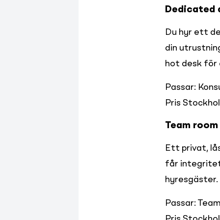
Dedicated d
Du hyr ett de
din utrustnin
hot desk för
Passar: Kons
Pris Stockho
Team room 
Ett privat, l
får integrite
hyresgäster.
Passar: Team 
Pris Stockho