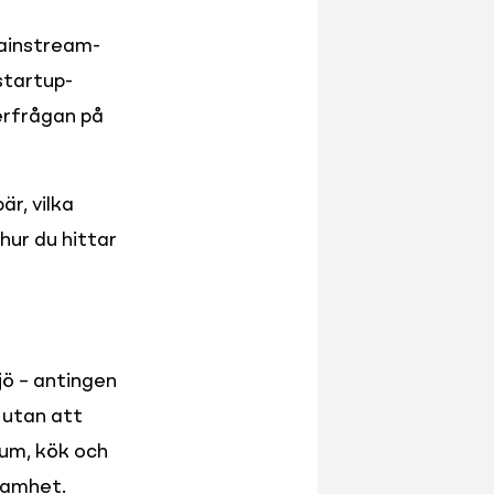
mainstream-
 startup-
rfrågan på 
r, vilka 
ur du hittar 
ö – antingen 
 utan att 
um, kök och 
samhet.