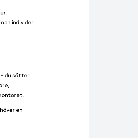
er 
ch individer. 
– du sätter 
re, 
kontoret.
höver en 