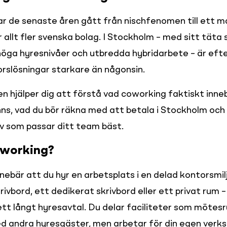
r de senaste åren gått från nischfenomen till ett 
r allt fler svenska bolag. I Stockholm – med sitt täta
öga hyresnivåer och utbredda hybridarbete – är efte
orslösningar starkare än någonsin.
n hjälper dig att förstå vad coworking faktiskt innebä
ns, vad du bör räkna med att betala i Stockholm och h
iv som passar ditt team bäst.
oworking?
ebär att du hyr en arbetsplats i en delad kontorsmilj
krivbord, ett dedikerat skrivbord eller ett privat rum –
l ett långt hyresavtal. Du delar faciliteter som mötesr
d andra hyresgäster, men arbetar för din egen verk