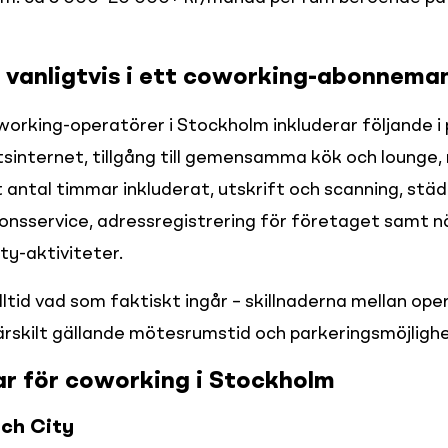
 vanligtvis i ett coworking-abonnema
orking-operatörer i Stockholm inkluderar följande i p
sinternet, tillgång till gemensamma kök och lounge,
 antal timmar inkluderat, utskrift och scanning, städ
ionsservice, adressregistrering för företaget samt n
y-aktiviteter.
lltid vad som faktiskt ingår – skillnaderna mellan ope
ärskilt gällande mötesrumstid och parkeringsmöjlighe
r för coworking i Stockholm
ch City