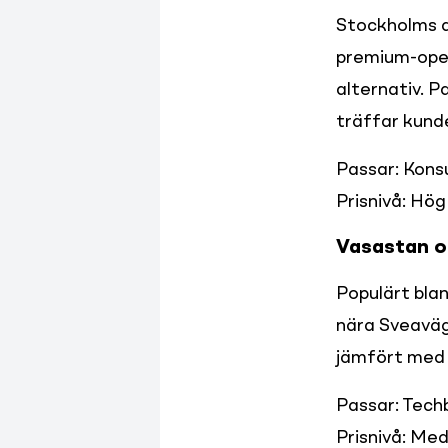
Stockholms a
premium-oper
alternativ. P
träffar kund
Passar: Konsu
Prisnivå: Hö
Vasastan 
Populärt blan
nära Sveaväg
jämfört med 
Passar: Techb
Prisnivå: Mede