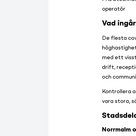
operatör
Vad ingår
De flesta cow
höghastighet
med ett visst
drift, recept
och communit
Kontrollera a
vara stora, s
Stadsdela
Norrmalm o