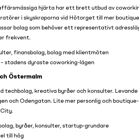
ffärsmässiga hjärta har ett brett utbud av coworking
atörer i skyskraporna vid Hötorget till mer boutiqu
assar bolag som behöver ett representativt adressläg
er frekvent.
lter, finansbolag, bolag med klientmöten

g – stadens dyraste coworking-lägen
och Östermalm
d techbolag, kreativa byråer och konsulter. Levande s
en och Odengatan. Lite mer personlig och boutique-
City.
olag, byråer, konsulter, startup-grundare

l till hög