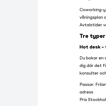
Coworking-yto
våningsplan oc
Avtalstider va
Tre type
Hot desk – 
Du bokar en a
dig där det f
konsulter oc
Passar: Fril
adress

Pris Stockho