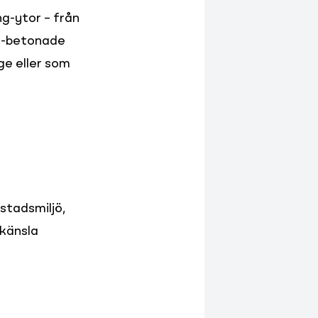
-ytor – från 
e-betonade 
e eller som 
tadsmiljö, 
känsla 