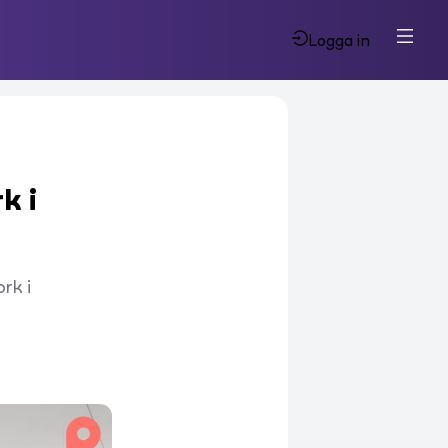
Logga in
k i
rk i