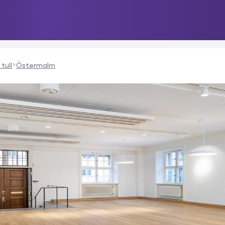
tull
Östermalm