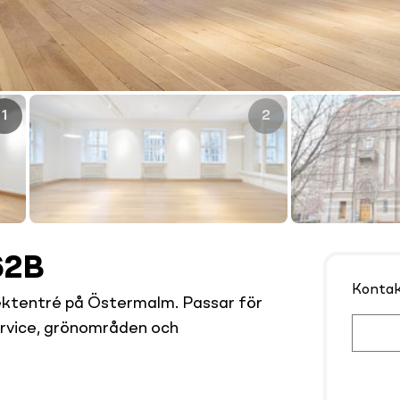
1
2
62B
Konta
ektentré på Östermalm. Passar för
ervice, grönområden och