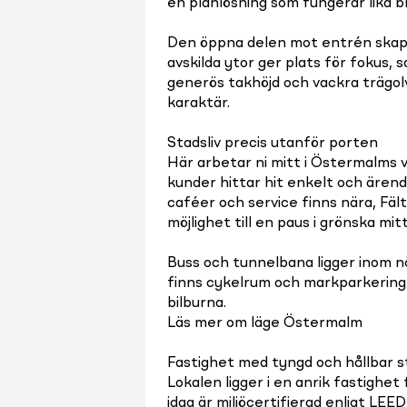
en planlösning som fungerar lika 
Den öppna delen mot entrén skap
avskilda ytor ger plats för fokus, 
generös takhöjd och vackra trägolv
karaktär.
Stadsliv precis utanför porten
Här arbetar ni mitt i Östermalms v
kunder hittar hit enkelt och ärend
caféer och service finns nära, Fä
möjlighet till en paus i grönska mit
Buss och tunnelbana ligger inom n
finns cykelrum och markparkering 
bilburna.
Läs mer om läge Östermalm
Fastighet med tyngd och hållbar 
Lokalen ligger i en anrik fastighe
idag är miljöcertifierad enligt LE