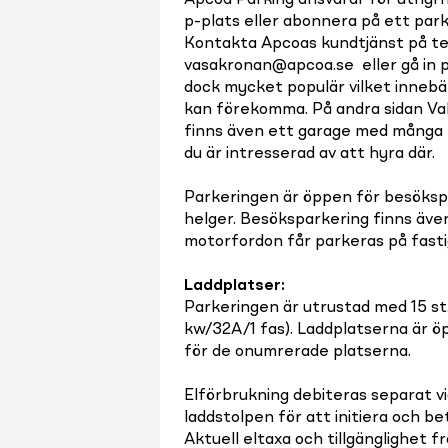
Apcoa Parking ansvarar för uthyrni
p-plats eller abonnera på ett par
Kontakta Apcoas kundtjänst på te
vasakronan@apcoa.se eller gå in 
dock mycket populär vilket innebär 
kan förekomma. På andra sidan Valh
finns även ett garage med många 
du är intresserad av att hyra där.
Parkeringen är öppen för besöksp
helger. Besöksparkering finns äve
motorfordon får parkeras på fast
Laddplatser
:
Parkeringen är utrustad med 15 st.
kw/32A/1 fas). Laddplatserna är öpp
för de onumrerade platserna.
Elförbrukning debiteras separat vi
laddstolpen för att initiera och be
Aktuell eltaxa och tillgänglighet f