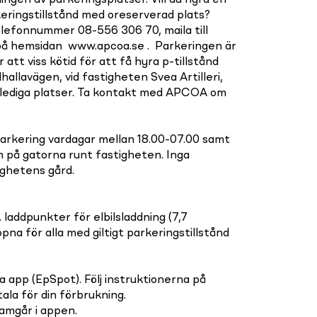
ngen av parkeringsplatser. Vill du hyra en
keringstillstånd med oreserverad plats?
lefonnummer 08-556 306 70, maila till
på hemsidan www.apcoa.se . Parkeringen är
att viss kötid för att få hyra p-tillstånd
allavägen, vid fastigheten Svea Artilleri,
lediga platser. Ta kontakt med APCOA om
arkering vardagar mellan 18.00-07.00 samt
n på gatorna runt fastigheten. Inga
ighetens gård.
 laddpunkter för elbilsladdning (7,7
na för alla med giltigt parkeringstillstånd
a app (EpSpot). Följ instruktionerna på
tala för din förbrukning.
ramgår i appen.