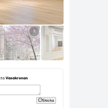
3
4
kta
Vasakronan
Skicka