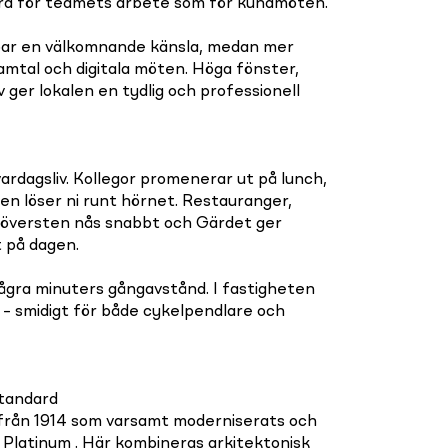
bra för teamets arbete som för kundmöten.
ar en välkomnande känsla, medan mer
samtal och digitala möten. Höga fönster,
 ger lokalen en tydlig och professionell
ardagsliv. Kollegor promenerar ut på lunch,
en löser ni runt hörnet. Restauranger,
ltöversten nås snabbt och Gärdet ger
t på dagen.
ågra minuters gångavstånd. I fastigheten
– smidigt för både cykelpendlare och
standard
t från 1914 som varsamt moderniserats och
ED Platinum . Här kombineras arkitektonisk