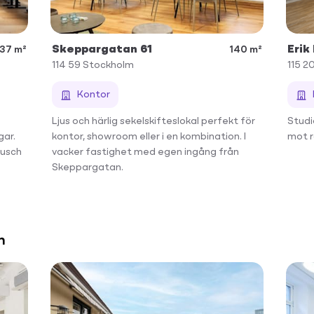
Skeppargatan 61
Erik
137 m²
140 m²
114 59
Stockholm
115 2
Kontor
Ljus och härlig sekelskifteslokal perfekt för
Studio
gar.
kontor, showroom eller i en kombination. I
mot r
dusch
vacker fastighet med egen ingång från
Skeppargatan.
n