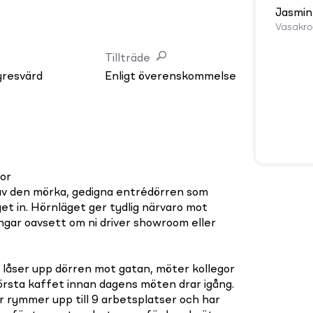
Jasmin
Vasakr
Tillträde
yresvärd
Enligt överenskommelse
or
i av den mörka, gedigna entrédörren som
et in. Hörnläget ger tydlig närvaro mot
ngar oavsett om ni driver showroom eller
 låser upp dörren mot gatan, möter kollegor
örsta kaffet innan dagens möten drar igång.
 rymmer upp till 9 arbetsplatser och har