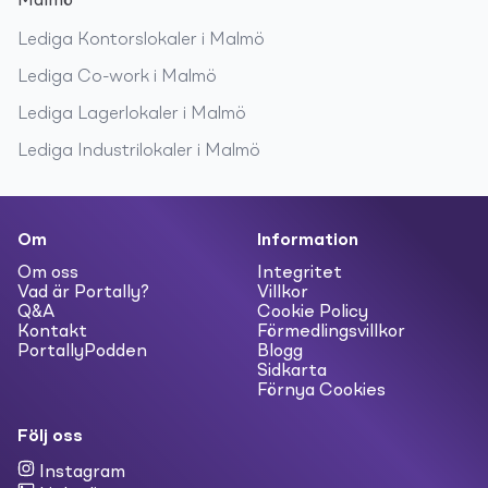
Malmö
Lediga
Kontorslokaler
i
Malmö
Lediga
Co-work
i
Malmö
Lediga
Lagerlokaler
i
Malmö
Lediga
Industrilokaler
i
Malmö
Om
Information
Om oss
Integritet
Vad är Portally?
Villkor
Q&A
Cookie Policy
Kontakt
Förmedlingsvillkor
PortallyPodden
Blogg
Sidkarta
Förnya Cookies
Följ oss
Instagram