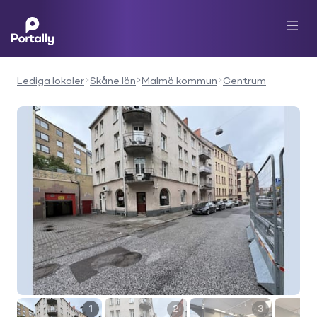
Lediga lokaler
Skåne län
Malmö kommun
Centrum
1
2
3