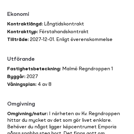
Ekonomi
Kontraktlängd
:
Långtidskontrakt
Kontrakttyp
:
Förstahandskontrakt
Tillträde
:
2027-12-01. Enligt överenskommelse
Utförande
Fastighetsbeteckning
:
Malmö Regndroppen 1
Byggår
:
2027
Våningsplan
:
4 av 8
Omgivning
Omgivning/natur
:
I närheten av Kv. Regndroppen
hittar du mycket av det som gör livet enklare.
Behöver du något ligger köpcentrumet Emporia
några snabba steg bort. Det finns gott om