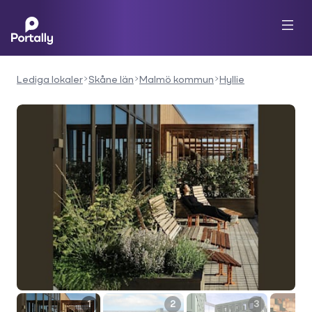
Lediga lokaler
Skåne län
Malmö kommun
Hyllie
1
2
3