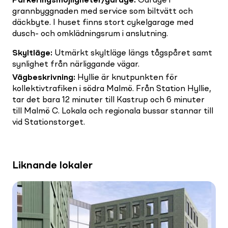
Parkeringsmöjligheter/garage
:
Garage i
grannbyggnaden med service som biltvätt och
däckbyte. I huset finns stort cykelgarage med
dusch- och omklädningsrum i anslutning.
Skyltläge
:
Utmärkt skyltläge längs tågspåret samt
synlighet från närliggande vägar.
Vägbeskrivning
:
Hyllie är knutpunkten för
kollektivtrafiken i södra Malmö. Från Station Hyllie,
tar det bara 12 minuter till Kastrup och 6 minuter
till Malmö C. Lokala och regionala bussar stannar till
vid Stationstorget.
Liknande lokaler