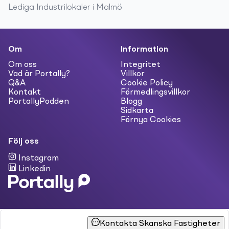
Lediga
Industrilokaler
i
Malmö
Om
Information
Om oss
Integritet
Vad är Portally?
Villkor
Q&A
Cookie Policy
Kontakt
Förmedlingsvillkor
PortallyPodden
Blogg
Sidkarta
Förnya Cookies
Följ oss
Instagram
Linkedin
Kontakta Skanska Fastigheter