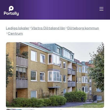
Lediga lokaler
Västra Götaland län
Göteborg kommun
Centrum