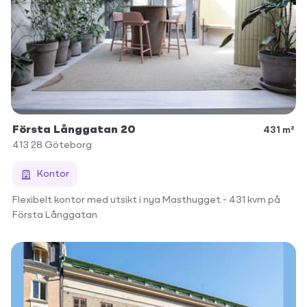
Första Långgatan 20
431 m²
413 28
Göteborg
Kontor
Flexibelt kontor med utsikt i nya Masthugget - 431 kvm på
Första Långgatan