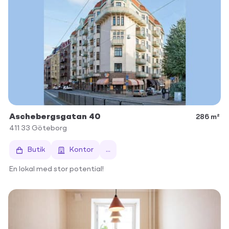
Aschebergsgatan 40
286 m²
411 33
Göteborg
Butik
Kontor
...
En lokal med stor potential!