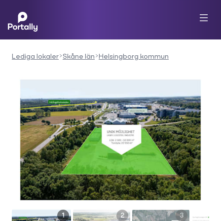
Lediga lokaler
Skåne län
Helsingborg kommun
1
2
3