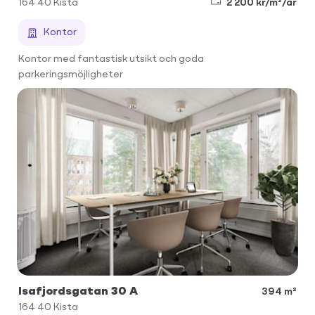
164 40
Kista
2 200 kr/m²/år
Kontor
Kontor med fantastisk utsikt och goda
parkeringsmöjligheter
Isafjordsgatan 30 A
394 m²
164 40
Kista