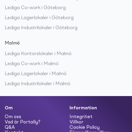
Lediga
Co-work
i
Göteborg
Lediga
Lagerlokaler
i
Göteborg
Lediga
Industrilokaler
i
Göteborg
Malmö
Lediga
Kontorslokaler
i
Malmö
Lediga
Co-work
i
Malmö
Lediga
Lagerlokaler
i
Malmö
Lediga
Industrilokaler
i
Malmö
Om
Information
Om oss
Integritet
Vad är Portally?
Villkor
Q&A
Cookie Policy