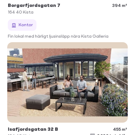
Borgarfjordsgatan 7
394 m²
164 40
Kista
Kontor
Fin lokal med härligt ljusinsläpp nära Kista Galleria
Isafjordsgatan 32 B
455 m²