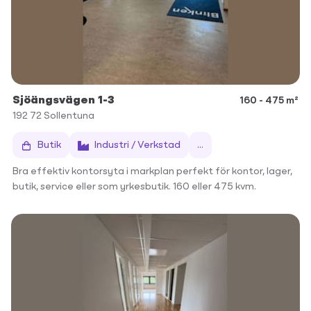
Sjöängsvägen 1-3
160 - 475 m²
192 72
Sollentuna
Butik
Industri / Verkstad
...
Bra effektiv kontorsyta i markplan perfekt för kontor, lager,
butik, service eller som yrkesbutik. 160 eller 475 kvm.