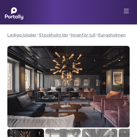
Lediga lokaler
Stockholm län
Innanför tull
Kungsholmen
1
2
3