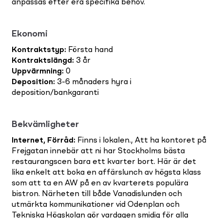
anpassas efter era specifika behov.
Ekonomi
Kontraktstyp
:
Första hand
Kontraktslängd
:
3 år
Uppvärmning
:
0
Deposition
:
3-6 månaders hyra i
deposition/bankgaranti
Bekvämligheter
Internet, Förråd
:
Finns i lokalen., Att ha kontoret på
Frejgatan innebär att ni har Stockholms bästa
restaurangscen bara ett kvarter bort. Här är det
lika enkelt att boka en affärslunch av högsta klass
som att ta en AW på en av kvarterets populära
bistron. Närheten till både Vanadislunden och
utmärkta kommunikationer vid Odenplan och
Tekniska Högskolan gör vardagen smidig för alla