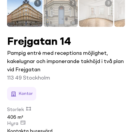
1
2
3
Frejgatan 14
Pampig entré med receptions möjlighet,
kakelugnar och imponerande takhöjd i två plan
vid Frejgatan
113 49
Stockholm
Kontor
Storlek
406 m²
Hyra
Kontakta hyresvärd