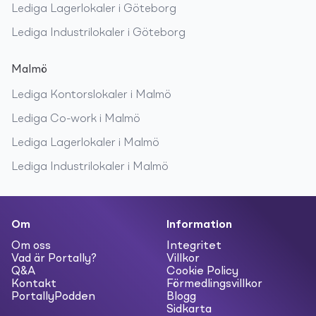
Lediga
Lagerlokaler
i
Göteborg
Lediga
Industrilokaler
i
Göteborg
Malmö
Lediga
Kontorslokaler
i
Malmö
Lediga
Co-work
i
Malmö
Lediga
Lagerlokaler
i
Malmö
Lediga
Industrilokaler
i
Malmö
Om
Information
Om oss
Integritet
Vad är Portally?
Villkor
Q&A
Cookie Policy
Kontakt
Förmedlingsvillkor
PortallyPodden
Blogg
Sidkarta