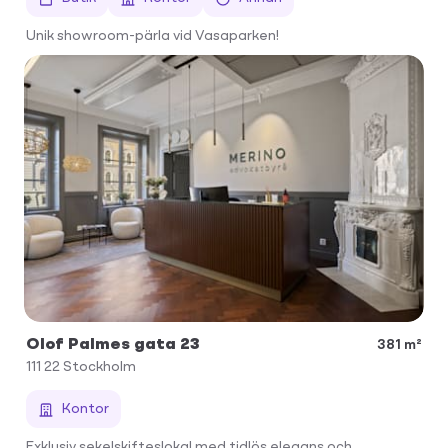
Unik showroom-pärla vid Vasaparken!
Olof Palmes gata 23
381 m²
111 22
Stockholm
Kontor
Exklusiv sekelskifteslokal med tidlös elegans och