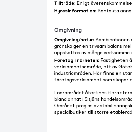
Tillträde
:
Enligt överenskommelse
Hyresinformation
:
Kontakta anno
Omgivning
Omgivning/natur
:
Kombinationen av
grönska ger en trivsam balans mel
uppskattas av många verksamma i
Företag i närheten
:
Fastigheten ä
verksamhetsområde, ett av Göteb
industriområden. Här finns en star
företagsverksamhet som skapar et
I närområdet återfinns flera stor
bland annat i Sisjöns handelsområ
Området präglas av stabil näringsl
specialbutiker till större etablerad