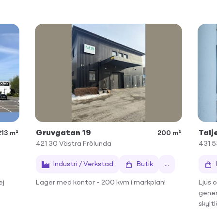
Gruvgatan 19
Talj
213 m²
200 m²
421 30
Västra Frölunda
431 5
Industri / Verkstad
Butik
...
ej
Lager med kontor – 200 kvm i markplan!
Ljus 
gener
skylt