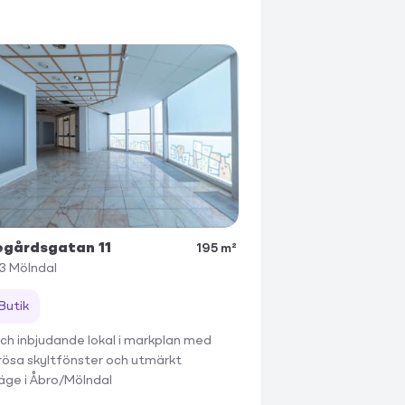
egårdsgatan 11
195 m²
3
Mölndal
Butik
och inbjudande lokal i markplan med
ösa skyltfönster och utmärkt
läge i Åbro/Mölndal