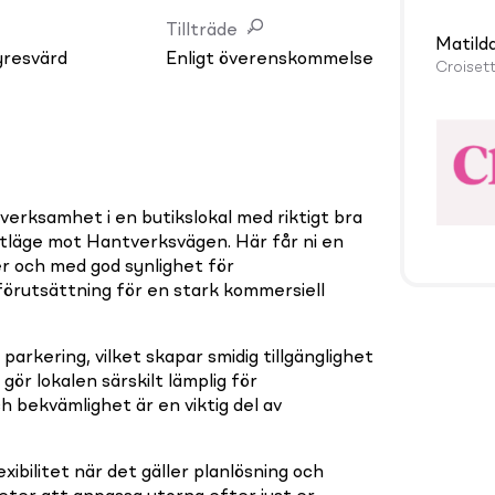
Tillträde
Matild
yresvärd
Enligt överenskommelse
Croiset
 verksamhet i en butikslokal med riktigt bra
ltläge mot Hantverksvägen. Här får ni en
der och med god synlighet för
 förutsättning för en stark kommersiell
s parkering, vilket skapar smidig tillgänglighet
ör lokalen särskilt lämplig för
 bekvämlighet är en viktig del av
ibilitet när det gäller planlösning och