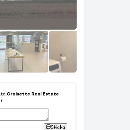
3
4
kta
Croisette Real Estate
r
Skicka