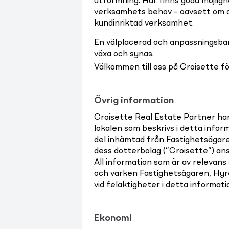
utformning. Här finns goda möjligh
verksamhets behov – oavsett om d
kundinriktad verksamhet.
En välplacerad och anpassningsbar
växa och synas.
Välkommen till oss på Croisette fö
Övrig information
Croisette Real Estate Partner ha
lokalen som beskrivs i detta infor
del inhämtad från Fastighetsägar
dess dotterbolag (”Croisette”) ans
All information som är av relevans
och varken Fastighetsägaren, Hyre
vid felaktigheter i detta informat
Ekonomi