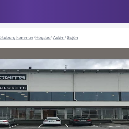
öteborg kommun
Högsbo
Askim
Sisjön