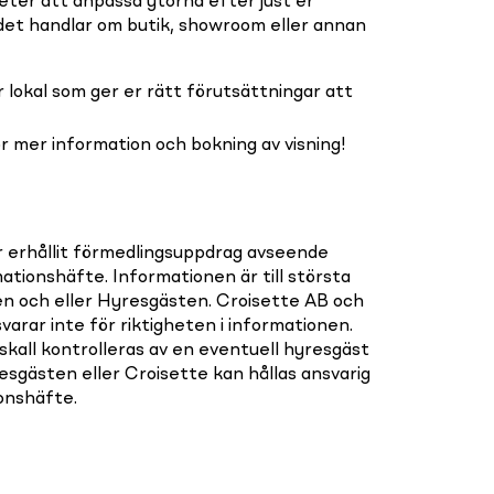
eter att anpassa ytorna efter just er
et handlar om butik, showroom eller annan
 lokal som ger er rätt förutsättningar att
r mer information och bokning av visning!
r erhållit förmedlingsuppdrag avseende
mationshäfte. Informationen är till största
en och eller Hyresgästen. Croisette AB och
varar inte för riktigheten i informationen.
 skall kontrolleras av en eventuell hyresgäst
sgästen eller Croisette kan hållas ansvarig
ionshäfte.