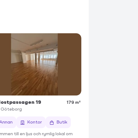
dostpassagen 19
179 m²
Göteborg
Annan
Kontor
Butik
mmen till en ljus och rymlig lokal om