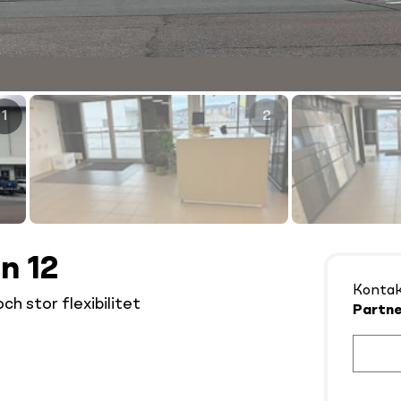
1
2
n 12
Konta
h stor flexibilitet
Partne