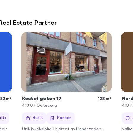
 Real Estate Partner
Kastellgatan 17
Nor
182 m²
128 m²
413 07
Göteborg
413 11
tik
Butik
Kontor
dals
Unik butikslokal i hjärtat av Linnéstaden –
Välko