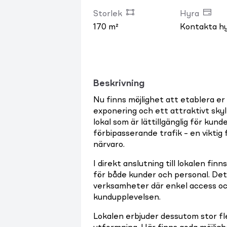
Storlek
Hyra
170 m²
Kontakta h
Beskrivning
Nu finns möjlighet att etablera er
exponering och ett attraktivt sky
lokal som är lättillgänglig för kun
förbipasserande trafik – en viktig
närvaro.
I direkt anslutning till lokalen finn
för både kunder och personal. Det g
verksamheter där enkel access och
kundupplevelsen.
Lokalen erbjuder dessutom stor flex