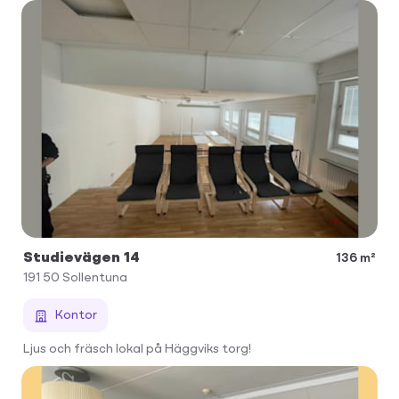
Studievägen 14
136 m²
191 50
Sollentuna
Kontor
Ljus och fräsch lokal på Häggviks torg!