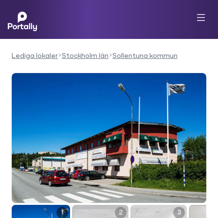
Lediga lokaler
Stockholm län
Sollentuna kommun
1
2
3