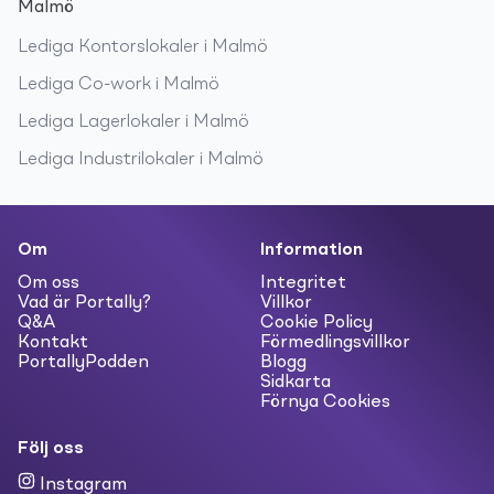
Malmö
Lediga
Kontorslokaler
i
Malmö
Lediga
Co-work
i
Malmö
Lediga
Lagerlokaler
i
Malmö
Lediga
Industrilokaler
i
Malmö
Om
Information
Om oss
Integritet
Vad är Portally?
Villkor
Q&A
Cookie Policy
Kontakt
Förmedlingsvillkor
PortallyPodden
Blogg
Sidkarta
Förnya Cookies
Följ oss
Instagram