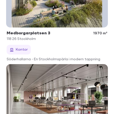
Medborgarplatsen 3
1970 m²
118 26
Stockholm
Kontor
Söderhallarna - En Stockholmspärla i modern tappning