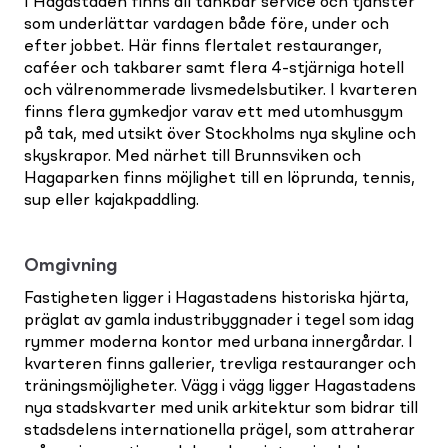
I Hagastaden finns all tänkbar service och tjänster
som underlättar vardagen både före, under och
efter jobbet. Här finns flertalet restauranger,
caféer och takbarer samt flera 4-stjärniga hotell
och välrenommerade livsmedelsbutiker. I kvarteren
finns flera gymkedjor varav ett med utomhusgym
på tak, med utsikt över Stockholms nya skyline och
skyskrapor. Med närhet till Brunnsviken och
Hagaparken finns möjlighet till en löprunda, tennis,
sup eller kajakpaddling.
Omgivning
Fastigheten ligger i Hagastadens historiska hjärta,
präglat av gamla industribyggnader i tegel som idag
rymmer moderna kontor med urbana innergårdar. I
kvarteren finns gallerier, trevliga restauranger och
träningsmöjligheter. Vägg i vägg ligger Hagastadens
nya stadskvarter med unik arkitektur som bidrar till
stadsdelens internationella prägel, som attraherar