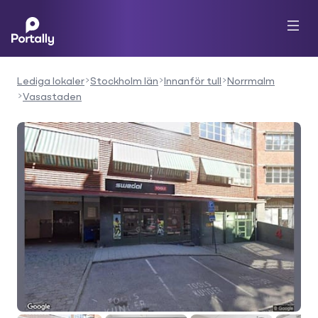
Lediga lokaler
Stockholm län
Innanför tull
Norrmalm
Vasastaden