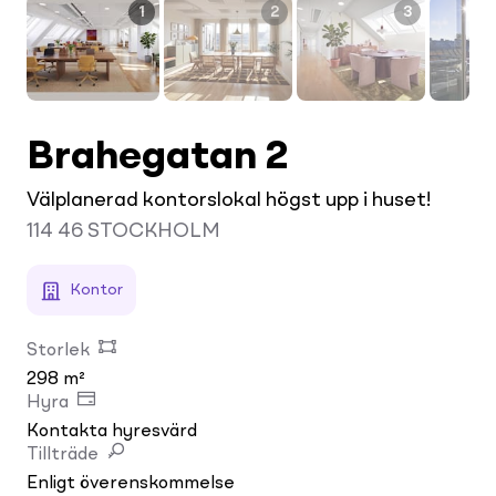
1
2
3
Brahegatan 2
Välplanerad kontorslokal högst upp i huset!
114 46
STOCKHOLM
Kontor
Storlek
298 m²
Hyra
Kontakta hyresvärd
Tillträde
Enligt överenskommelse