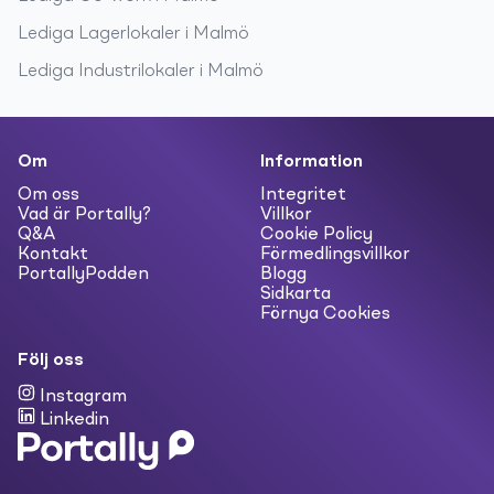
Lediga
Lagerlokaler
i
Malmö
Lediga
Industrilokaler
i
Malmö
Om
Information
Om oss
Integritet
Vad är Portally?
Villkor
Q&A
Cookie Policy
Kontakt
Förmedlingsvillkor
PortallyPodden
Blogg
Sidkarta
Förnya Cookies
Följ oss
Instagram
Linkedin