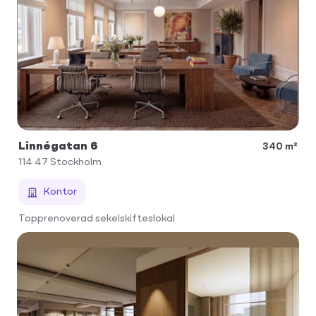
Linnégatan 6
340 m²
114 47
Stockholm
Kontor
Topprenoverad sekelskifteslokal