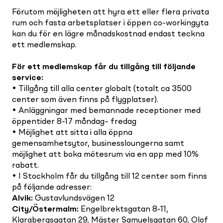
Förutom möjligheten att hyra ett eller flera privata
rum och fasta arbetsplatser i öppen co-workingyta
kan du för en lägre månadskostnad endast teckna
ett medlemskap.
För ett medlemskap får du tillgång till följande
service
:
• Tillgång till alla center globalt (totalt ca 3500
center som även finns på flygplatser).
• Anläggningar med bemannade receptioner med
öppentider 8-17 måndag– fredag
• Möjlighet att sitta i alla öppna
gemensamhetsytor, businessloungerna samt
möjlighet att boka mötesrum via en app med 10%
rabatt.
• I Stockholm får du tillgång till 12 center som finns
på följande adresser:
Alvik
:
Gustavlundsvägen 12
City/Östermalm
:
Engelbrektsgatan 8-11,
Klarabergsgatan 29, Mäster Samuelsgatan 60, Olof