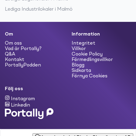
Lediga
Industrilokaler
i
Malmö
Om
Information
Om oss
Integritet
Vad är Portally?
Villkor
Q&A
Cookie Policy
Kontakt
Förmedlingsvillkor
PortallyPodden
Blogg
Sidkarta
Förnya Cookies
Följ oss
Instagram
Linkedin