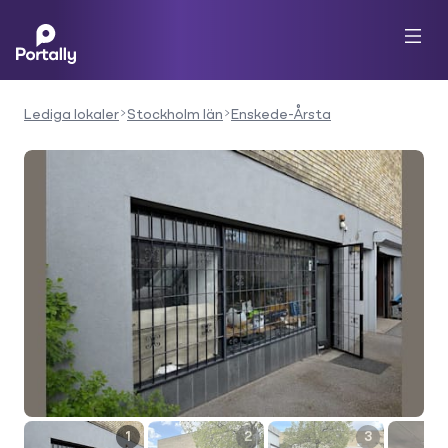
Lediga lokaler
Stockholm län
Enskede-Årsta
1
2
3