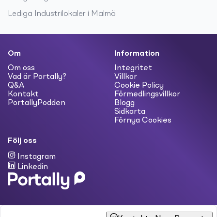
Lediga
Industrilokaler
i
Malmö
Om
Information
Om oss
Integritet
Vad är Portally?
Villkor
Q&A
Cookie Policy
Kontakt
Förmedlingsvillkor
PortallyPodden
Blogg
Sidkarta
Förnya Cookies
Följ oss
Instagram
Linkedin