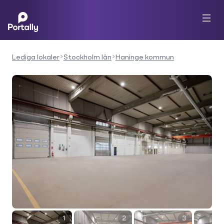
Lediga lokaler
Stockholm län
Haninge kommun
1
2
3