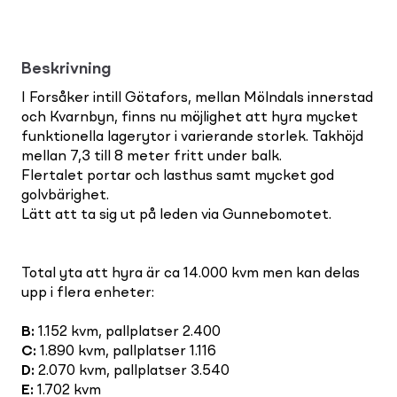
Beskrivning
I Forsåker intill Götafors, mellan Mölndals innerstad
och Kvarnbyn, finns nu möjlighet att hyra mycket
funktionella lagerytor i varierande storlek. Takhöjd
mellan 7,3 till 8 meter fritt under balk.
Flertalet portar och lasthus samt mycket god
golvbärighet.
Lätt att ta sig ut på leden via Gunnebomotet.
Total yta att hyra är ca 14.000 kvm men kan delas
upp i flera enheter:
B
:
1.152 kvm, pallplatser 2.400
C
:
1.890 kvm, pallplatser 1.116
D
:
2.070 kvm, pallplatser 3.540
E
:
1.702 kvm