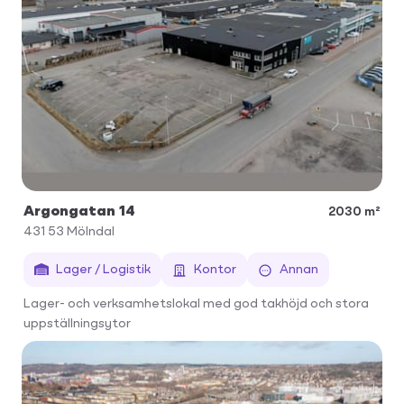
Argongatan 14
2030 m²
431 53
Mölndal
Lager / Logistik
Kontor
Annan
Lager- och verksamhetslokal med god takhöjd och stora
uppställningsytor