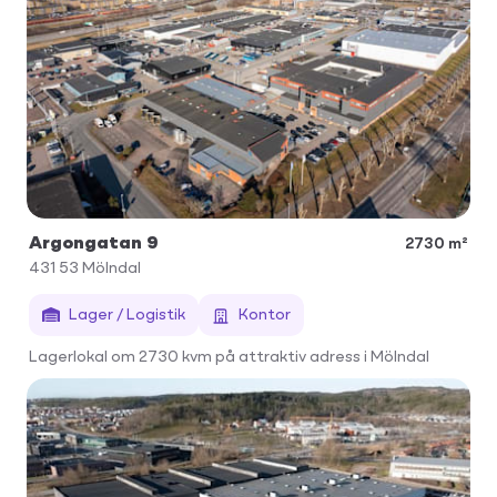
Argongatan 9
2730 m²
431 53
Mölndal
Lager / Logistik
Kontor
Lagerlokal om 2730 kvm på attraktiv adress i Mölndal