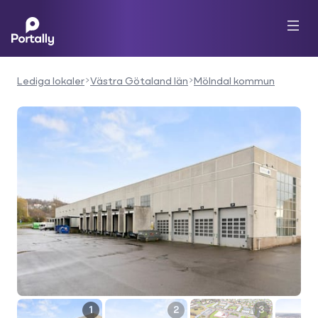
Lediga lokaler
Västra Götaland län
Mölndal kommun
1
2
3