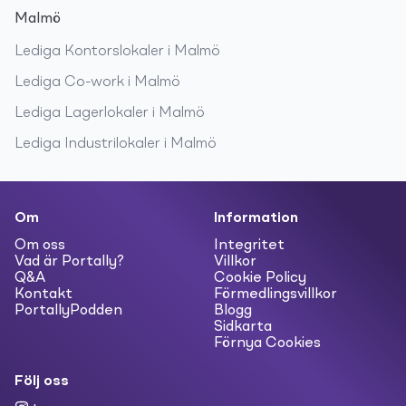
Malmö
Lediga
Kontorslokaler
i
Malmö
Lediga
Co-work
i
Malmö
Lediga
Lagerlokaler
i
Malmö
Lediga
Industrilokaler
i
Malmö
Om
Information
Om oss
Integritet
Vad är Portally?
Villkor
Q&A
Cookie Policy
Kontakt
Förmedlingsvillkor
PortallyPodden
Blogg
Sidkarta
Förnya Cookies
Följ oss