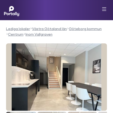
Lediga lokaler
Västra Götaland län
Göteborg kommun
Centrum
Inom Vallgraven