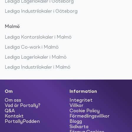
Lediga
Lagerlokaler
i
Göteborg
Lediga
Industrilokaler
i
Göteborg
Malmö
Lediga
Kontorslokaler
i
Malmö
Lediga
Co-work
i
Malmö
Lediga
Lagerlokaler
i
Malmö
Lediga
Industrilokaler
i
Malmö
Om
Information
Om oss
Integritet
Vad är Portally?
Villkor
Q&A
Cookie Policy
Kontakt
Förmedlingsvillkor
PortallyPodden
Blogg
Sidkarta