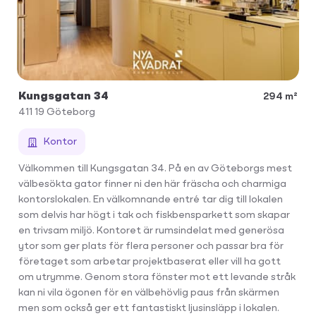
Kungsgatan 34
294 m²
411 19
Göteborg
Kontor
Välkommen till Kungsgatan 34. På en av Göteborgs mest
välbesökta gator finner ni den här fräscha och charmiga
kontorslokalen. En välkomnande entré tar dig till lokalen
som delvis har högt i tak och fiskbensparkett som skapar
en trivsam miljö. Kontoret är rumsindelat med generösa
ytor som ger plats för flera personer och passar bra för
företaget som arbetar projektbaserat eller vill ha gott
om utrymme. Genom stora fönster mot ett levande stråk
kan ni vila ögonen för en välbehövlig paus från skärmen
men som också ger ett fantastiskt ljusinsläpp i lokalen.