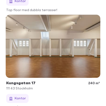
Kontor
Top floor med dubbla terrasser!
Kungsgatan 17
240 m²
111 43
Stockholm
Kontor