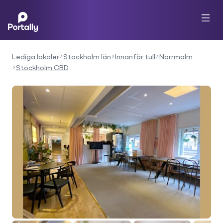
Lediga lokaler
Stockholm län
Innanför tull
Norrmalm
Stockholm CBD