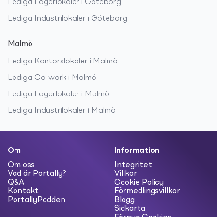
Lediga
Lagerlokaler
i
Göteborg
Lediga
Industrilokaler
i
Göteborg
Malmö
Lediga
Kontorslokaler
i
Malmö
Lediga
Co-work
i
Malmö
Lediga
Lagerlokaler
i
Malmö
Lediga
Industrilokaler
i
Malmö
Om
Information
Om oss
Integritet
Vad är Portally?
Villkor
Q&A
Cookie Policy
Kontakt
Förmedlingsvillkor
PortallyPodden
Blogg
Sidkarta