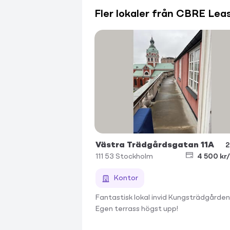
Fler lokaler från CBRE Lea
Västra Trädgårdsgatan 11A
2
111 53
Stockholm
4 500 kr
Kontor
Fantastisk lokal invid Kungsträdgården
Egen terrass högst upp!