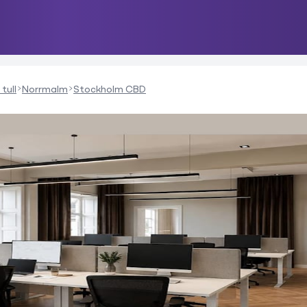
tull
Norrmalm
Stockholm CBD