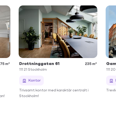
Drottninggatan 61
Gaml
75 m²
235 m²
111 21
Stockholm
111 20
Kontor
Trivsamt kontor med karaktär centralt i
Trevl
an!
Stockholm!