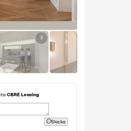
3
4
kta
CBRE Leasing
Skicka