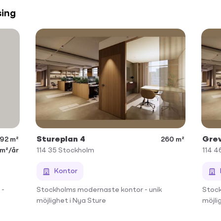
sing
Stureplan 4
Grev
92 m²
260 m²
/m²/år
114 35
Stockholm
114 4
Kontor
 -
Stockholms modernaste kontor - unik
Stock
möjlighet i Nya Sture
möjli