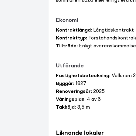
sommaren 2026 eller enligt era ön
Ekonomi
Kontraktlängd
:
Långtidskontrakt
Kontrakttyp
:
Förstahandskontrak
Tillträde
:
Enligt överenskommelse
Utförande
Fastighetsbeteckning
:
Vallonen 2
Byggår
:
1827
Renoveringsår
:
2025
Våningsplan
:
4 av 6
Takhöjd
:
3,5 m
Liknande lokaler