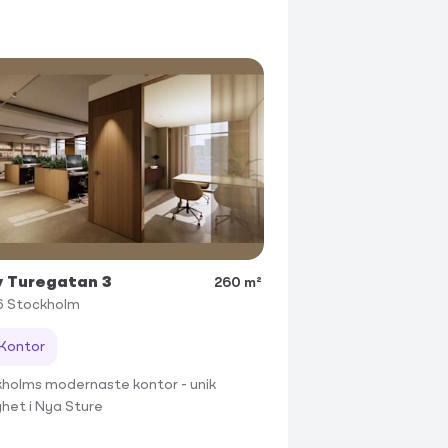
 Turegatan 3
260 m²
6
Stockholm
Kontor
holms modernaste kontor - unik
ghet i Nya Sture