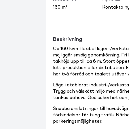
Storlek
Hyra
160 m²
Kontakta h
Beskrivning
Ca 160 kvm flexibel lager-/verksta
möjliggör smidig genomkörning. Fri
takhöjd upp till ca 6 m. Stort öppet
lätt produktion eller distribution.
har två förråd och toalett utöver
Läge i etablerat industri-/verks
Trygg och välskött miljö med närhe
tänkas behöva. God säkerhet och g
Snabba anslutningar till huvudvägn
förbindelser för tung trafik. Närhet
parkeringsmöjligheter.