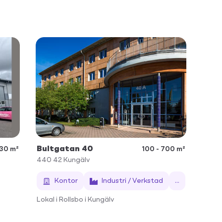
Bultgatan 40
330 m²
100 - 700 m²
440 42
Kungälv
Kontor
Industri / Verkstad
...
Lokal i Rollsbo i Kungälv