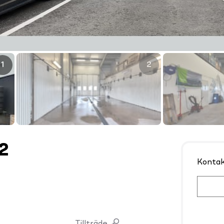
1
2
2
Konta