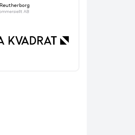
 Reutherborg
mmersiellt AB