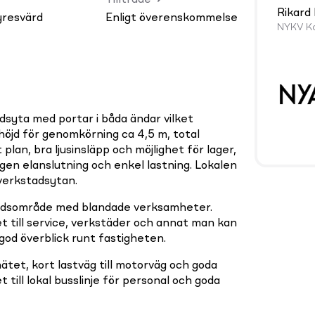
Tillträde
Rikard
yresvärd
Enligt överenskommelse
NYKV Ko
dsyta med portar i båda ändar vilket
 höjd för genomkörning ca 4,5 m, total
 plan, bra ljusinsläpp och möjlighet för lager,
 Egen elanslutning och enkel lastning. Lokalen
 verkstadsytan.
stadsområde med blandade verksamheter.
t till service, verkstäder och annat man kan
od överblick runt fastigheten.
ätet, kort lastväg till motorväg och goda
 till lokal busslinje för personal och goda