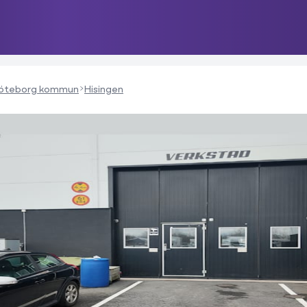
öteborg kommun
Hisingen