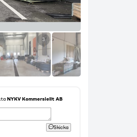
3
4
kta
NYKV Kommersiellt AB
Skicka