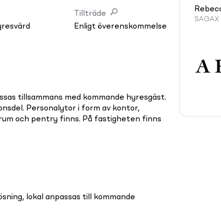
Rebec
Tillträde
SAGAX
yresvärd
Enligt överenskommelse
assas tillsammans med kommande hyresgäst.
onsdel. Personalytor i form av kontor,
um och pentry finns. På fastigheten finns
lösning, lokal anpassas till kommande