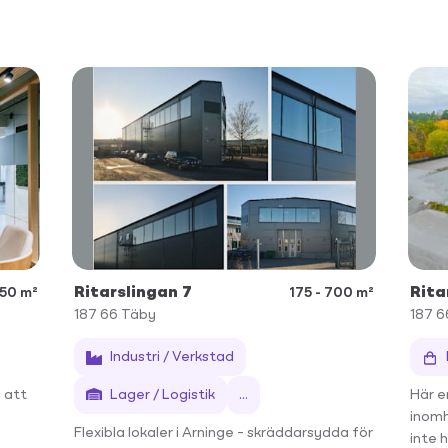
Ritarslingan 7
Rita
950 m²
175 - 700 m²
187 66
Täby
187 6
Industri / Verkstad
o att
Lager / Logistik
...
Här e
inomh
Flexibla lokaler i Arninge – skräddarsydda för
inte h