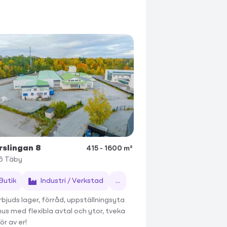
rslingan 8
415 - 1600 m²
6
Täby
Butik
Industri / Verkstad
...
rbjuds lager, förråd, uppställningsyta
us med flexibla avtal och ytor, tveka
ör av er!