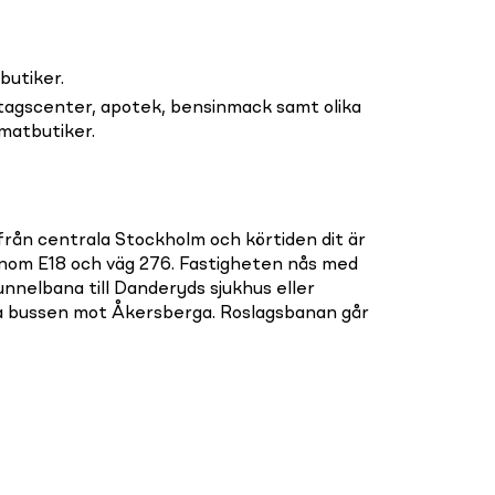
butiker.
etagscenter, apotek, bensinmack samt olika
matbutiker.
från centrala Stockholm och körtiden dit är
enom E18 och väg 276. Fastigheten nås med
tunnelbana till Danderyds sjukhus eller
ta bussen mot Åkersberga. Roslagsbanan går