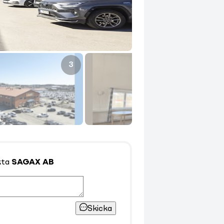
3
4
kta
SAGAX AB
Skicka