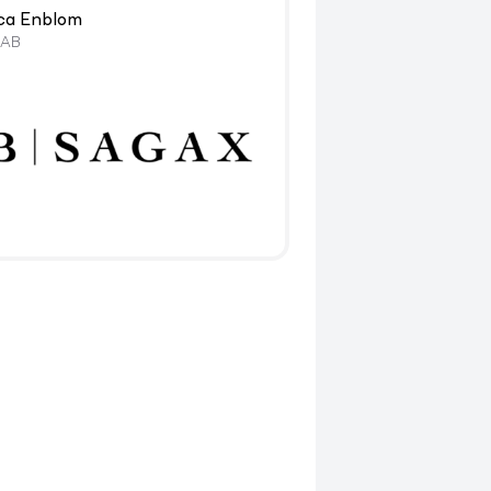
ca Enblom
 AB