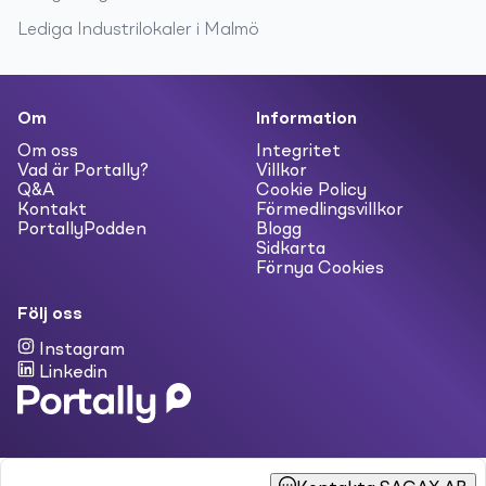
Lediga
Industrilokaler
i
Malmö
Om
Information
Om oss
Integritet
Vad är Portally?
Villkor
Q&A
Cookie Policy
Kontakt
Förmedlingsvillkor
PortallyPodden
Blogg
Sidkarta
Förnya Cookies
Följ oss
Instagram
Linkedin