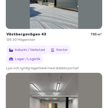
Västbergavägen 43
765 m²
126 30
Hägersten
Industri / Verkstad
Kontor
Lager / Logistik
Ljus och rymlig lagerlokal med dubbla portar!