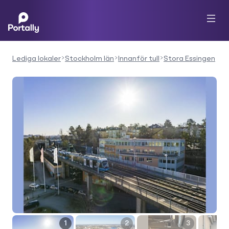
Lediga lokaler
Stockholm län
Innanför tull
Stora Essingen
1
2
3