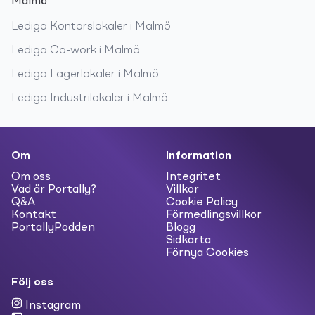
Malmö
Lediga
Kontorslokaler
i
Malmö
Lediga
Co-work
i
Malmö
Lediga
Lagerlokaler
i
Malmö
Lediga
Industrilokaler
i
Malmö
Om
Information
Om oss
Integritet
Vad är Portally?
Villkor
Q&A
Cookie Policy
Kontakt
Förmedlingsvillkor
PortallyPodden
Blogg
Sidkarta
Förnya Cookies
Följ oss
Instagram