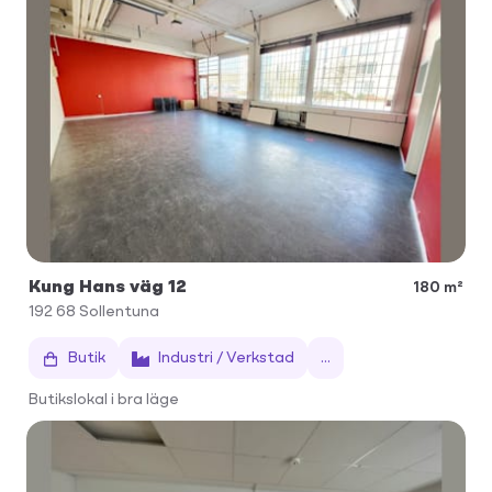
Kung Hans väg 12
180 m²
192 68
Sollentuna
Butik
Industri / Verkstad
...
Butikslokal i bra läge