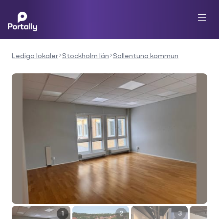
Lediga lokaler
Stockholm län
Sollentuna kommun
1
2
3