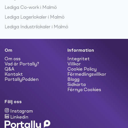
Lediga
Co-work
i
Malmö
Lediga
Lagerlokaler
i
Malmö
Lediga
Industrilokaler
i
Malmö
Om
Information
Om oss
Integritet
Vad är Portally?
Villkor
Q&A
Cookie Policy
Kontakt
Förmedlingsvillkor
PortallyPodden
Blogg
Sidkarta
Förnya Cookies
Följ oss
Instagram
Linkedin