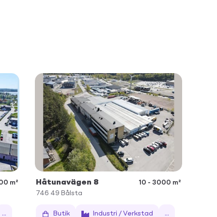
Håtunavägen 8
000 m²
10 - 3000 m²
746 49
Bålsta
...
Butik
Industri / Verkstad
...