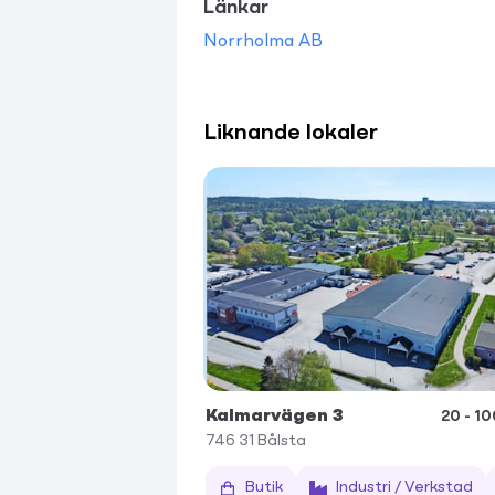
Länkar
Norrholma AB
Liknande lokaler
Kalmarvägen 3
20 - 1
746 31
Bålsta
Butik
Industri / Verkstad