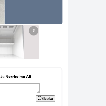
3
kta
Norrholma AB
Skicka