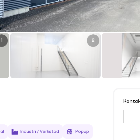
1
2
Konta
al
Industri / Verkstad
Popup