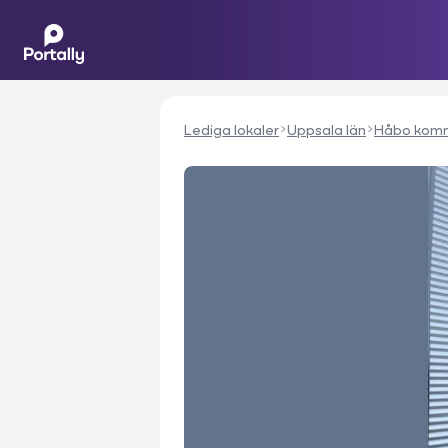
Lediga lokaler
Uppsala län
Håbo kom