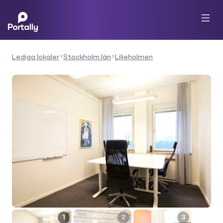
Lediga lokaler
Stockholm län
Liljeholmen
1
2
3