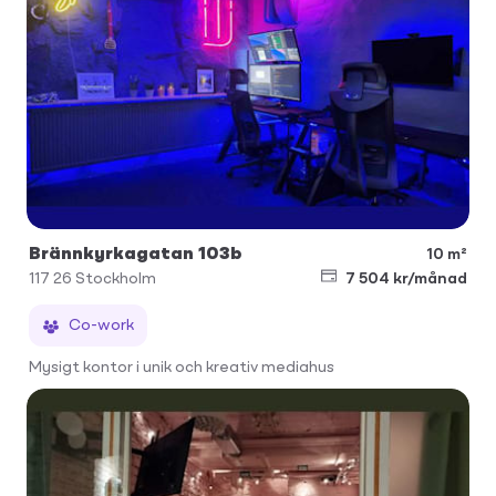
Brännkyrkagatan 103b
10 m²
117 26
Stockholm
7 504 kr/månad
Co-work
Mysigt kontor i unik och kreativ mediahus