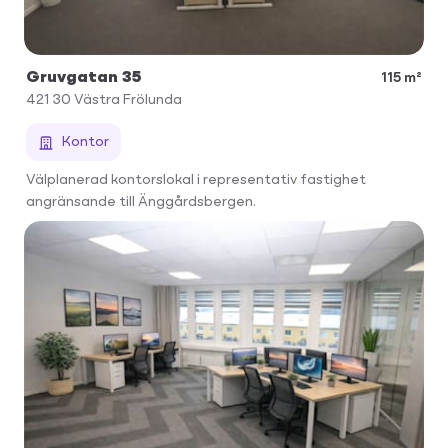
Gruvgatan 35
115 m²
421 30
Västra Frölunda
Kontor
Välplanerad kontorslokal i representativ fastighet
angränsande till Änggårdsbergen.