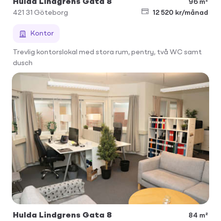
Hulda Lindgrens Gata 8
96 m²
421 31
Göteborg
12 520 kr/månad
Kontor
Trevlig kontorslokal med stora rum, pentry, två WC samt
dusch
Hulda Lindgrens Gata 8
84 m²