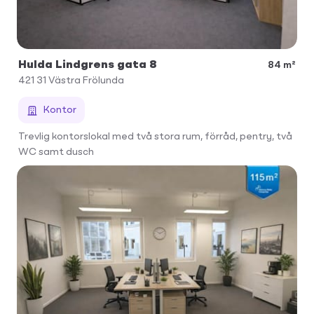
Hulda Lindgrens gata 8
84 m²
421 31
Västra Frölunda
Kontor
Trevlig kontorslokal med två stora rum, förråd, pentry, två
WC samt dusch