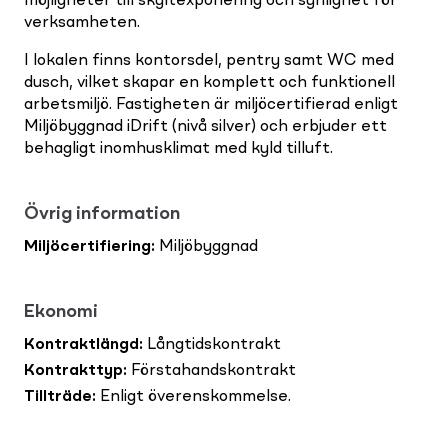
möjligheter till skyltexponering och synlighet för
verksamheten.
I lokalen finns kontorsdel, pentry samt WC med
dusch, vilket skapar en komplett och funktionell
arbetsmiljö. Fastigheten är miljöcertifierad enligt
Miljöbyggnad iDrift (nivå silver) och erbjuder ett
behagligt inomhusklimat med kyld tilluft.
Övrig information
Miljöcertifiering
:
Miljöbyggnad
Ekonomi
Kontraktlängd
:
Långtidskontrakt
Kontrakttyp
:
Förstahandskontrakt
Tillträde
:
Enligt överenskommelse.