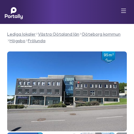
Lediga lokaler
Västra Götaland län
Göteborg kommun
Högsbo
Frölunda